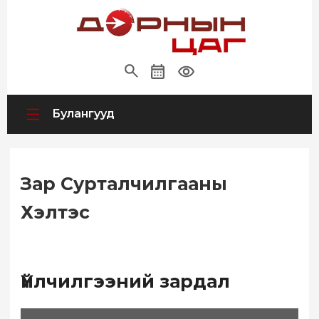
Булангууд
Зар Сурталчилгааны
Хэлтэс
Үйлчилгээний зардал