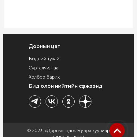
Дорнын цаг
Бидний тухай
Сурталчилгаа
Холбоо барих
Бид олон нийтийн сүлжээнд
© 2023, «Дорнын цаг». Бүх эрх хуулиар
хамгаалагдсан.