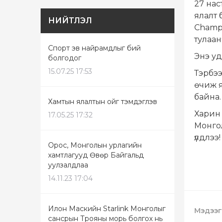
27 нас
ялалт 
НИЙТЛЭЛ
Champ
тулаан
Спорт эв найрамдлыг бий
Энэ уд
болгодог
15.07.25 17:53
Тэрбээ
өчиж я
байна.
Хамтын ялалтын ойг тэмдэглэв
Харин 
17.05.25 17:32
Монгол
үлдлээ!
Орос, Монголын урлагийн
хамтлагууд Өвөр Байгальд
уулзалдлаа
14.11.23 17:04
Илон Маскийн Starlink Монголыг
Мэдээг
сансрын Трояны морь болгох нь