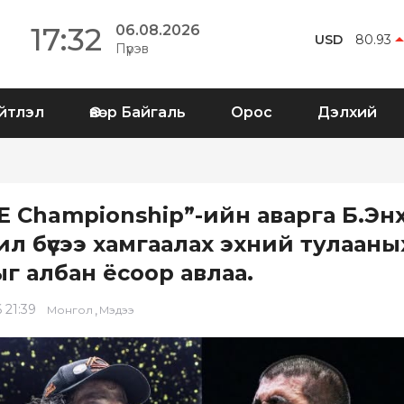
17:32
06.08.2026
USD
80.93
Пүрэв
йтлэл
Өвөр Байгаль
Орос
Дэлхий
E Championship”-ийн аварга Б.Энх
ил бүсээ хамгаалах эхний тулааны
ыг албан ёсоор авлаа.
 21:39
,
Монгол
Мэдээ