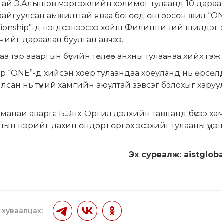
тай Э.Алышов мэргэжлийн холимог тулаанд 10 дараа
байгуулсан амжилттай яваа бөгөөд өнгөрсөн жил “O
ionship”-д нэгдсэнээсээ хойш Филиппиний шилдэг 
чийг дараалан буулган авчээ.
аа тэр аваргын бүсийн төлөө анхны тулаанаа хийх гэж
р “ONE”-д хийсэн хоёр тулаандаа хоёуланд нь өрсө
лсан нь түүний хамгийн аюултай зэвсэг болохыг хару
манай аварга Б.Энх-Оргил дэлхийн тавцанд бүсээ ха
ын нэрийг дахин өндөрт өргөх эсэхийг тулааны үдэ
Эх сурвалж: aistglob
 хуваалцах: