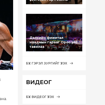
Дэлхийн фижитал
наадмын гарааг Орос улс
тавилаа
БҮХ ГЭРЭЛ ЗУРГИЙГ ҮЗЭХ
х
ВИДЕОГ
БҮХ ВИДЕОГ ҮЗЭХ
ана.