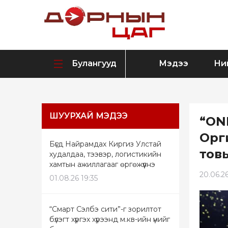
Булангууд
Мэдээ
Ни
ШУУРХАЙ МЭДЭЭ
“ON
Орг
Бүгд Найрамдах Киргиз Улстай
тов
худалдаа, тээвэр, логистикийн
хамтын ажиллагааг өргөжүүлнэ
20.06.26
01.08.26 19:35
“Смарт Сэлбэ сити”-г зорилтот
бүлэгт хүргэх хүрээнд м.кв-ийн үнийг