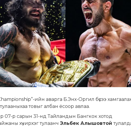
hampionship”-ийн аварга Б.Энх-Оргил бүсээ хамгаала
тулааныхаа товыг албан ёсоор авлаа.
р 07-р сарын 31-нд Тайландын Бангкок хотод
йжаны хүчирхэг тулаанч
Эльбек Алышовтой
тулалд