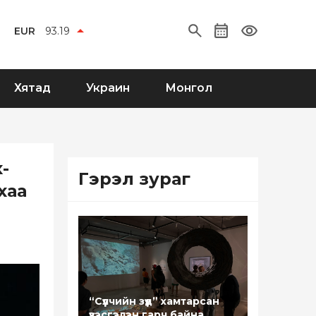
EUR
93.19
Хятад
Украин
Монгол
-
Гэрэл зураг
хаа
“Сүүлчийн зүүд” хамтарсан
үзэсгэлэн гарч байна