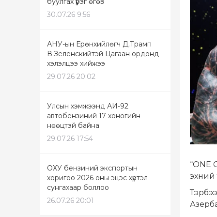
буулгах үүрэг өгөв
30.07.26 9:56
АНУ-ын Ерөнхийлөгч Д.Трамп
В.Зеленскийтэй Цагаан ордонд
хэлэлцээ хийжээ
29.07.26 20:02
Улсын хэмжээнд АИ-92
автобензиний 17 хоногийн
нөөцтэй байна
29.07.26 17:54
“ONE C
ОХУ бензиний экспортын
эхний 
хоригоо 2026 оны эцэс хүртэл
сунгахаар боллоо
Тэрбээ
26.07.26 20:01
Азерба