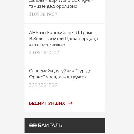
далбаан дор World Boxing-ын
тэмцээнүүдэд оролцоно
31.07.26 19:07
АНУ-ын Ерөнхийлөгч Д.Трамп
В.Зеленскийтэй Цагаан ордонд
хэлэлцээ хийжээ
29.07.26 20:02
Словенийн дугуйчин “Тур де
Франс” уралдаанд түрүүлжээ
27.07.26 19:23
БҮГДИЙГ УНШИХ
ӨВӨР БАЙГАЛЬ