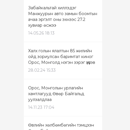
Забайкальтай хиллэдэг
Манжуурын авто замын боомтын
ачаа эргэлт оны эхнээс 27.2
хувиар өсжээ
14.05.26 18:13
Халх голын ялалтын 85 жилийн
ойд зориулсан баримтат киног
Орос, Монголд нэгэн зэрэг үзүүлэв
28.02.24 15:33
Орос, Монголын урлагийн
хамтлагууд Өвөр Байгальд
уулзалдлаа
14.11.23 17:04
Өвлийн хөлбөмбөгийн тэмцээн