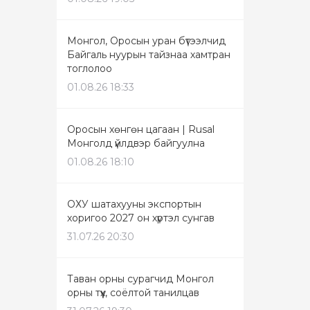
Монгол, Оросын уран бүтээлчид
Байгаль нуурын тайзнаа хамтран
тоглолоо
01.08.26 18:33
Оросын хөнгөн цагаан | Rusal
Монголд үйлдвэр байгуулна
01.08.26 18:10
ОХУ шатахууны экспортын
хоригоо 2027 он хүртэл сунгав
31.07.26 20:30
Таван орны сурагчид Монгол
орны түүх, соёлтой танилцав