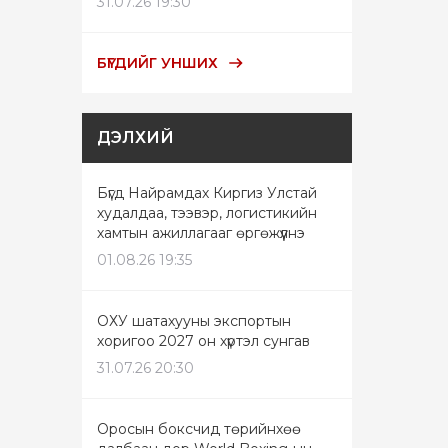
31.07.26 19:30
БҮГДИЙГ УНШИХ
ДЭЛХИЙ
Бүгд Найрамдах Киргиз Улстай
худалдаа, тээвэр, логистикийн
хамтын ажиллагааг өргөжүүлнэ
01.08.26 19:35
ОХУ шатахууны экспортын
хоригоо 2027 он хүртэл сунгав
31.07.26 20:30
Оросын боксчид төрийнхөө