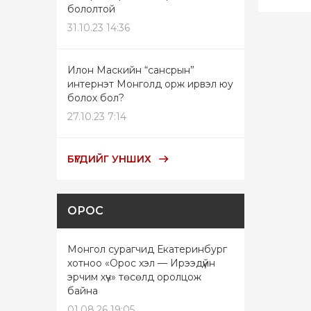
бололтой
31.10.23 14:36
Илон Маскийн “сансрын”
интернэт Монголд орж ирвэл юу
болох бол?
27.10.23 7:14
БҮГДИЙГ УНШИХ
ОРОС
Монгол сурагчид Екатеринбург
хотноо «Орос хэл — Ирээдүйн
эрчим хүч» төсөлд оролцож
байна
01.08.26 19:05