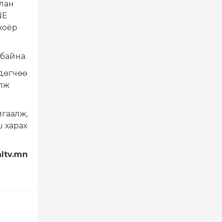
лан
NE
хоёр
 байна.
лдөгчөө
улж
мгаалж,
ш харах
altv.mn