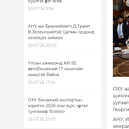
буулгах үүрэг өгөв
30.07.26 9:56
АНУ-ын Ерөнхийлөгч Д.Трамп
В.Зеленскийтэй Цагаан ордонд
хэлэлцээ хийжээ
29.07.26 20:02
Улсын хэмжээнд АИ-92
автобензиний 17 хоногийн
нөөцтэй байна
29.07.26 17:54
ОХУ-а
шинэчи
ОХУ бензиний экспортын
уулзал
хоригоо 2026 оны эцэс хүртэл
Георг
сунгахаар боллоо
АНУ, И
26.07.26 20:01
хямрал