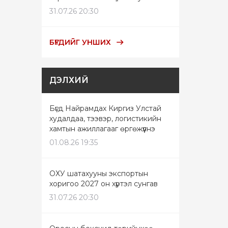
31.07.26 20:30
БҮГДИЙГ УНШИХ
ДЭЛХИЙ
Бүгд Найрамдах Киргиз Улстай
худалдаа, тээвэр, логистикийн
хамтын ажиллагааг өргөжүүлнэ
01.08.26 19:35
ОХУ шатахууны экспортын
хоригоо 2027 он хүртэл сунгав
31.07.26 20:30