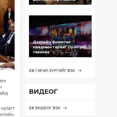
Дэлхийн фижитал
наадмын гарааг Орос улс
тавилаа
БҮХ ГЭРЭЛ ЗУРГИЙГ ҮЗЭХ
лын
н
ВИДЕОГ
сайд
БҮХ ВИДЕОГ ҮЗЭХ
 нутагт
ангийн