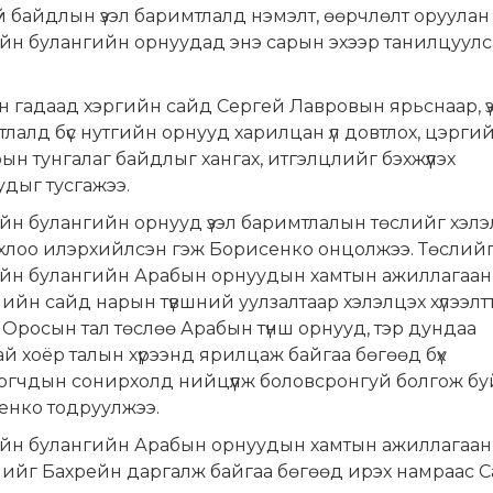
й байдлын үзэл баримтлалд нэмэлт, өөрчлөлт оруулан
йн булангийн орнуудад энэ сарын эхээр танилцуулс
 гадаад хэргийн сайд Сергей Лавровын ярьснаар, ү
лалд бүс нутгийн орнууд харилцан үл довтлох, цэрги
ын тунгалаг байдлыг хангах, итгэлцлийг бэхжүүлэх
удыг тусгажээ.
н булангийн орнууд үзэл баримтлалын төслийг хэлэ
хлоо илэрхийлсэн гэж Борисенко онцолжээ. Төслийг
йн булангийн Арабын орнуудын хамтын ажиллагаа
ийн сайд нарын түвшний уулзалтаар хэлэлцэх хүлээлт
 Оросын тал төслөө Арабын түнш орнууд, тэр дундаа
й хоёр талын хүрээнд ярилцаж байгаа бөгөөд бүх
огчдын сонирхолд нийцүүлж боловсронгуй болгож бу
енко тодруулжээ.
йн булангийн Арабын орнуудын хамтын ажиллагаа
лийг Бахрейн даргалж байгаа бөгөөд ирэх намраас 