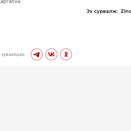
аргална.
Эх сурвалж:
Zin
 хуваалцах: