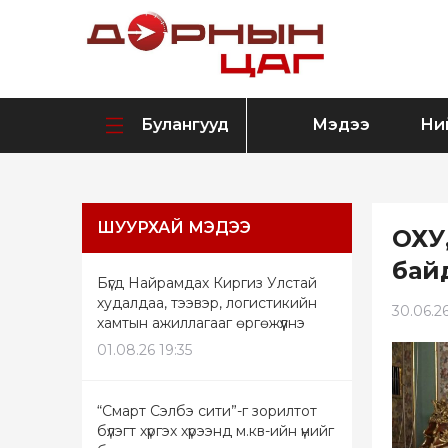
Булангууд
Мэдээ
Ни
ШУУРХАЙ МЭДЭЭ
ОХУ
бай
Бүгд Найрамдах Киргиз Улстай
худалдаа, тээвэр, логистикийн
30.06.26
хамтын ажиллагааг өргөжүүлнэ
01.08.26 19:35
“Смарт Сэлбэ сити”-г зорилтот
бүлэгт хүргэх хүрээнд м.кв-ийн үнийг