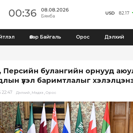
00:36
08.08.2026
USD
82.17
Бямба
йтлэл
Өвөр Байгаль
Орос
Дэлхий
, Персийн булангийн орнууд аюул
длын үзэл баримтлалыг хэлэлцэн
 22:47
,
,
Дэлхий
Мэдээ
Орос