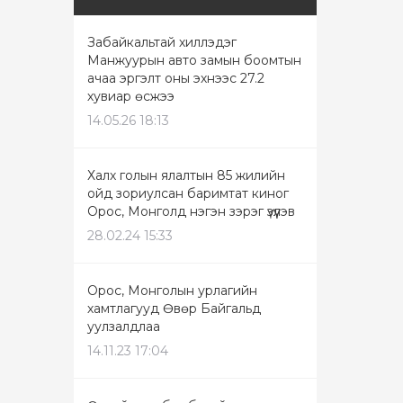
Забайкальтай хиллэдэг
Манжуурын авто замын боомтын
ачаа эргэлт оны эхнээс 27.2
хувиар өсжээ
14.05.26 18:13
Халх голын ялалтын 85 жилийн
ойд зориулсан баримтат киног
Орос, Монголд нэгэн зэрэг үзүүлэв
28.02.24 15:33
Орос, Монголын урлагийн
хамтлагууд Өвөр Байгальд
уулзалдлаа
14.11.23 17:04