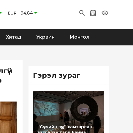
EUR
94.84
Хятад
Украин
Монгол
гүй
Гэрэл зураг
э
“Сүүлчийн зүүд” хамтарсан
үзэсгэлэн гарч байна