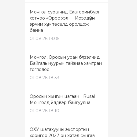
Монгол сурагчид Екатеринбург
хотноо «Орос хэл — Ирээдүйн
эрчим хүч» төсөлд оролцож
байна
01.08.26 19:05
Монгол, Оросын уран бүтээлчид
Байгаль нуурын тайзнаа хамтран
тоглолоо
01.08.26 18:33
Оросын хөнгөн цагаан | Rusal
Монголд үйлдвэр байгуулна
01.08.26 18:10
ОХУ шатахууны экспортын
хоригоо 2027 он хүртэл сунгав