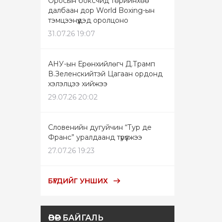
Оросын боксчид төрийнхөө
далбаан дор World Boxing-ын
тэмцээнүүдэд оролцоно
31.07.26 19:07
АНУ-ын Ерөнхийлөгч Д.Трамп
В.Зеленскийтэй Цагаан ордонд
хэлэлцээ хийжээ
29.07.26 20:02
Словенийн дугуйчин “Тур де
Франс” уралдаанд түрүүлжээ
27.07.26 19:23
БҮГДИЙГ УНШИХ
ӨВӨР БАЙГАЛЬ