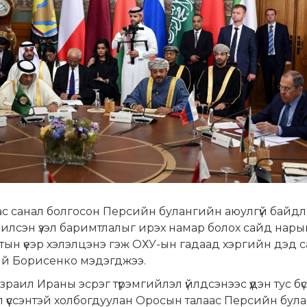
ас санал болгосон Персийн булангийн аюулгүй байд
лсэн үзэл баримтлалыг ирэх намар болох сайд нары
тын үеэр хэлэлцэнэ гэж ОХУ-ын гадаад хэргийн дэд 
ий Борисенко мэдэгджээ.
зраил Ираны эсрэг түрэмгийлэл үйлдсэнээс үүдэн тус бүс
 үүссэнтэй холбогдуулан Оросын талаас Персийн бул