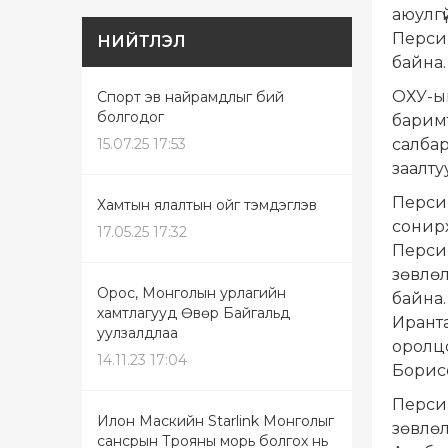
аюулгү
Перси
НИЙТЛЭЛ
байна.
ОХУ-ын
Спорт эв найрамдлыг бий
болгодог
баримт
салбар
15.07.25 17:53
заалту
Персий
Хамтын ялалтын ойг тэмдэглэв
сонир
17.05.25 17:32
Перси
зөвлөл
Орос, Монголын урлагийн
байна.
хамтлагууд Өвөр Байгальд
Иранта
уулзалдлаа
оролц
14.11.23 17:04
Борис
Перси
Илон Маскийн Starlink Монголыг
зөвлө
сансрын Трояны морь болгох нь