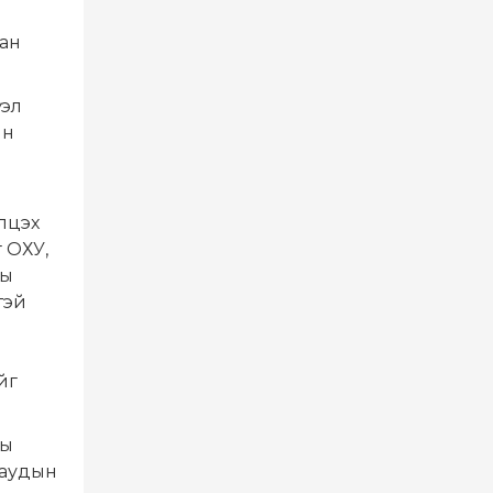
ан
зэл
йн
лцэх
 ОХУ,
ны
тэй
йг
ны
Саудын