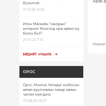
Араб д
бололтой
31.10.23 14:36
Илон Маскийн “сансрын”
интернэт Монголд орж ирвэл юу
болох бол?
27.10.23 7:14
Мэдээг
БҮГДИЙГ УНШИХ
ОРОС
Орос, Монгол, Хятадыг холбосон
аялал жуулчлалын төмөр замын
чиглэл нээгдэнэ
07.08.26 19:07