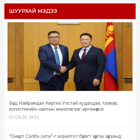
ШУУРХАЙ МЭДЭЭ
Бүгд Найрамдах Киргиз Улстай худалдаа, тээвэр,
логистикийн хамтын ажиллагааг өргөжүүлнэ
01.08.26 19:35
“Смарт Сэлбэ сити”-г зорилтот бүлэгт хүргэх хүрээнд