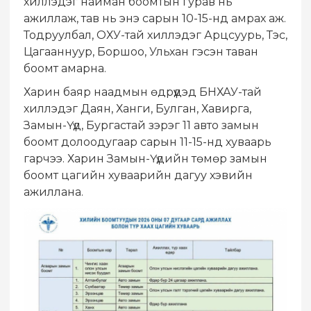
хиллэдэг найман боомтын гурав нь
ажиллаж, тав нь энэ сарын 10-15-нд амрах аж.
Тодруулбал, ОХУ-тай хиллэдэг Арцсуурь, Тэс,
Цагааннуур, Боршоо, Ульхан гэсэн таван
боомт амарна.
Харин баяр наадмын өдрүүдэд БНХАУ-тай
хиллэдэг Даян, Ханги, Булган, Хавирга,
Замын-Үүд, Бургастай зэрэг 11 авто замын
боомт долоодугаар сарын 11-15-нд хуваарь
гарчээ. Харин Замын-Үүдийн төмөр замын
боомт цагийн хуваарийн дагуу хэвийн
ажиллана.