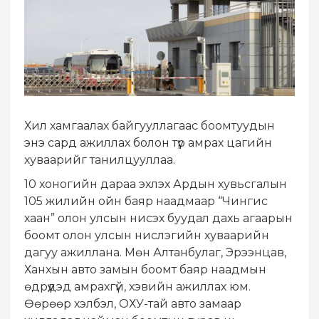
Хил хамгаалах байгууллагаас боомтуудын
энэ сард ажиллах болон түр амрах цагийн
хуваарийг танилцууллаа.
10 хоногийн дараа эхлэх Ардын хувьсгалын
105 жилийн ойн баяр наадмаар “Чингис
хаан” олон улсын нисэх буудал дахь агаарын
боомт олон улсын нислэгийн хуваарийн
дагуу ажиллана. Мөн Алтанбулаг, Эрээнцав,
Ханхын авто замын боомт баяр наадмын
өдрүүдэд амрахгүй, хэвийн ажиллах юм.
Өөрөөр хэлбэл, ОХУ-тай авто замаар