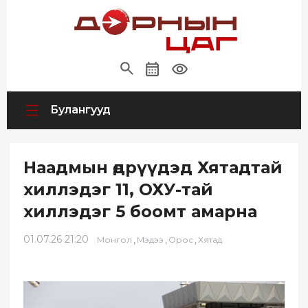
Булангууд
Наадмын өдрүүдэд Хятадтай
хиллэдэг 11, ОХУ-тай
хиллэдэг 5 боомт амарна
01.07.26 21:20
,
,
,
Монгол
Мэдээ
Орос
Хятад