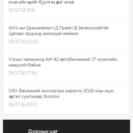
м.кв-ийн үнийг буулгах үүрэг өгөв
30.07.26 9:56
АНУ-ын Ерөнхийлөгч Д.Трамп В.Зеленскийтэй
Цагаан ордонд хэлэлцээ хийжээ
29.07.26 20:02
Улсын хэмжээнд АИ-92 автобензиний 17 хоногийн
нөөцтэй байна
29.07.26 17:54
ОХУ бензиний экспортын хоригоо 2026 оны эцэс
хүртэл сунгахаар боллоо
26.07.26 20:01
Дорнын цаг