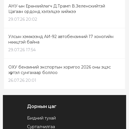
АНУ-ын Ерөнхийлөгч Д.Трамп В.Зеленскийтэй
Цагаан ордонд хэлэлцээ хийжээ
29.07.26 20:02
Улсын хэмжээнд АИ-92 автобензиний 17 хоногийн
нөөцтэй байна
29.07.26 17:54
ОХУ бензиний экспортын хоригоо 2026 оны эцэс
хүртэл сунгахаар боллоо
26.07.26 20:01
Дорнын цаг
Бидний тухай
Сурталчилгаа