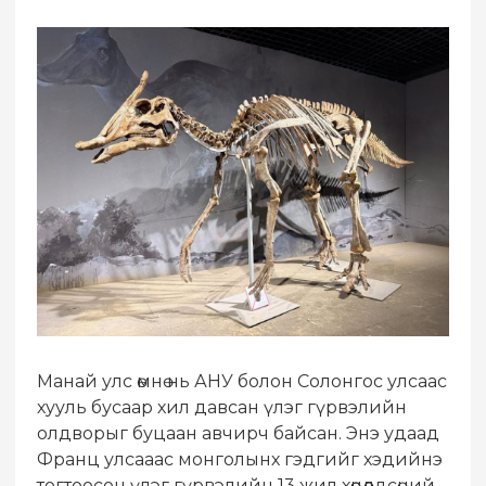
Манай улс өмнө нь АНУ болон Солонгос улсаас
хууль бусаар хил давсан үлэг гүрвэлийн
олдворыг буцаан авчирч байсан. Энэ удаад
Франц улсааас монголынх гэдгийг хэдийнэ
тогтоосон үлэг гүрвэлийн 13 жил хөөцөлдсөний