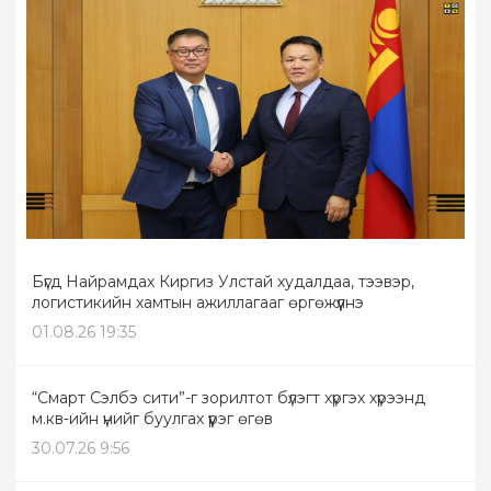
Бүгд Найрамдах Киргиз Улстай худалдаа, тээвэр,
логистикийн хамтын ажиллагааг өргөжүүлнэ
01.08.26 19:35
“Смарт Сэлбэ сити”-г зорилтот бүлэгт хүргэх хүрээнд
м.кв-ийн үнийг буулгах үүрэг өгөв
30.07.26 9:56