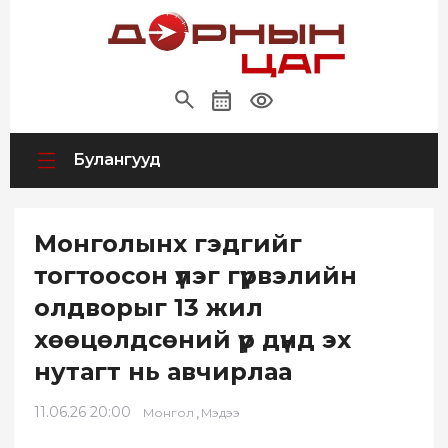
Булангууд
Монголынх гэдгийг
тогтоосон үлэг гүрвэлийн
олдворыг 13 жил
хөөцөлдсөний үр дүнд эх
нутагт нь авчирлаа
11.06.26 20:00
,
Монгол
Мэдээ