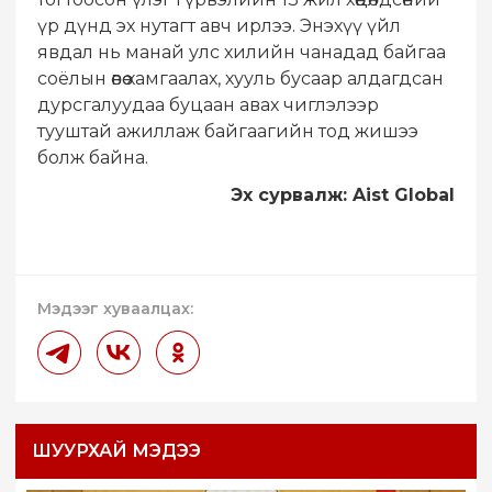
үр дүнд эх нутагт авч ирлээ. Энэхүү үйл
явдал нь манай улс хилийн чанадад байгаа
соёлын өвөө хамгаалах, хууль бусаар алдагдсан
дурсгалуудаа буцаан авах чиглэлээр
тууштай ажиллаж байгаагийн тод жишээ
болж байна.
Эх сурвалж: Aist Global
Мэдээг хуваалцах:
ШУУРХАЙ МЭДЭЭ