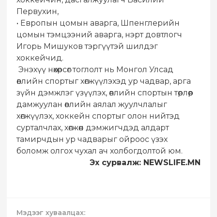
Первухин,
• Европын цомын аварга, Шпенглерийн
цомын тэмцээний аварга, нэрт довтлогч
Игорь Мишуков тэргүүтэй шилдэг
хоккейчид.
Энэхүү нөхөрсөг тоглолт нь Монгол Улсад
өвлийн спортыг хөгжүүлэхэд ур чадвар, арга
зүйн дэмжлэг үзүүлэх, өвлийн спортын төрлөөр
дамжуулан өвлийн аялал жуулчлалыг
хөгжүүлэх, хоккейн спортыг олон нийтэд
сурталчлах, хөгжөөн дэмжигчдэд алдарт
тамирчдын ур чадварыг ойроос үзэх
боломж олгох чухал ач холбогдолтой юм.
Эх сурвалж: NEWSLIFE.MN
Мэдээг хуваалцах: