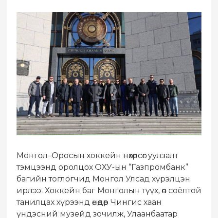
Монгол–Оросын хоккейн нөхөрсөг уулзалт
тэмцээнд оролцох ОХУ-ын “Газпромбанк”
багийн тоглогчид Монгол Улсад хүрэлцэн
ирлээ. Хоккейн баг Монголын түүх, өв соёлтой
танилцах хүрээнд өнөөдөр Чингис хаан
үндэсний музейд зочилж, Улаанбаатар