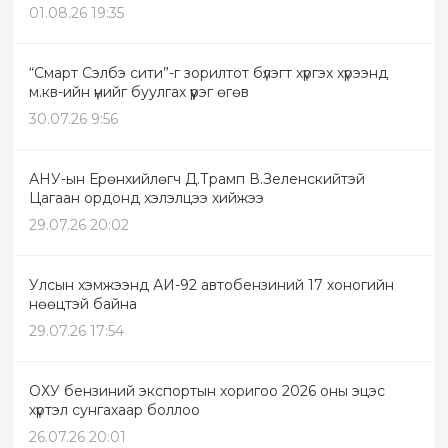
01.08.26 19:35
“Смарт Сэлбэ сити”-г зорилтот бүлэгт хүргэх хүрээнд
м.кв-ийн үнийг буулгах үүрэг өгөв
30.07.26 9:56
АНУ-ын Ерөнхийлөгч Д.Трамп В.Зеленскийтэй
Цагаан ордонд хэлэлцээ хийжээ
29.07.26 20:02
Улсын хэмжээнд АИ-92 автобензиний 17 хоногийн
нөөцтэй байна
29.07.26 17:54
ОХУ бензиний экспортын хоригоо 2026 оны эцэс
хүртэл сунгахаар боллоо
26.07.26 20:01