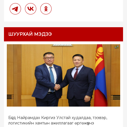
ШУУРХАЙ МЭДЭЭ
Бүгд Найрамдах Киргиз Улстай худалдаа, тээвэр,
логистикийн хамтын ажиллагааг өргөжүүлнэ