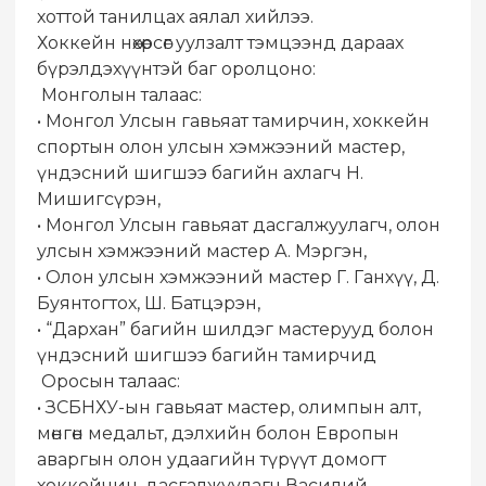
хоттой танилцах аялал хийлээ.
Хоккейн нөхөрсөг уулзалт тэмцээнд дараах
бүрэлдэхүүнтэй баг оролцоно:
Монголын талаас:
• Монгол Улсын гавьяат тамирчин, хоккейн
спортын олон улсын хэмжээний мастер,
үндэсний шигшээ багийн ахлагч Н.
Мишигсүрэн,
• Монгол Улсын гавьяат дасгалжуулагч, олон
улсын хэмжээний мастер А. Мэргэн,
• Олон улсын хэмжээний мастер Г. Ганхүү, Д.
Буянтогтох, Ш. Батцэрэн,
• “Дархан” багийн шилдэг мастерууд болон
үндэсний шигшээ багийн тамирчид
Оросын талаас:
• ЗСБНХУ-ын гавьяат мастер, олимпын алт,
мөнгөн медальт, дэлхийн болон Европын
аваргын олон удаагийн түрүүт домогт
хоккейчин, дасгалжуулагч Василий