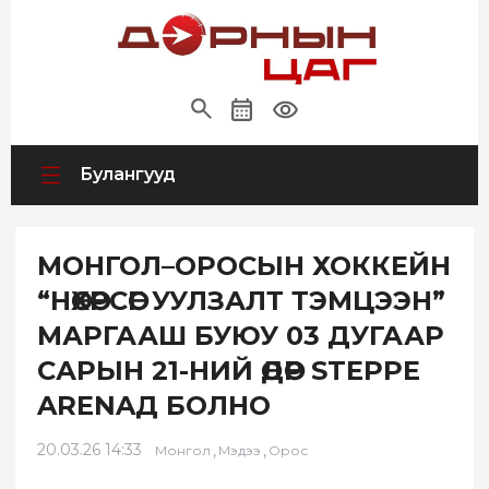
Булангууд
МОНГОЛ–ОРОСЫН ХОККЕЙН
“НӨХӨРСӨГ УУЛЗАЛТ ТЭМЦЭЭН”
МАРГААШ БУЮУ 03 ДУГААР
САРЫН 21-НИЙ ӨДӨР STEPPE
ARENAД БОЛНО
20.03.26 14:33
,
,
Монгол
Мэдээ
Орос