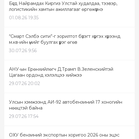
Бүгд Найрамдах Киргиз Улстай худалдаа, тээвэр,
логистикийн хамтын ажиллагааг өргөжүүлнэ
01.08.26 19:35
“Смарт Сэлбэ сити”-г зорилтот бүлэгт хүргэх хүрээнд
м.кв-ийн үнийг буулгах үүрэг өгөв
30.07.26 9:56
АНУ-ын Ерөнхийлөгч Д.Трамп В.Зеленскийтэй
Цагаан ордонд хэлэлцээ хийжээ
29.07.26 20:02
Улсын хэмжээнд АИ-92 автобензиний 17 хоногийн
нөөцтэй байна
29.07.26 17:54
ОХУ бензиний экспортын хоригоо 2026 оны эцэс