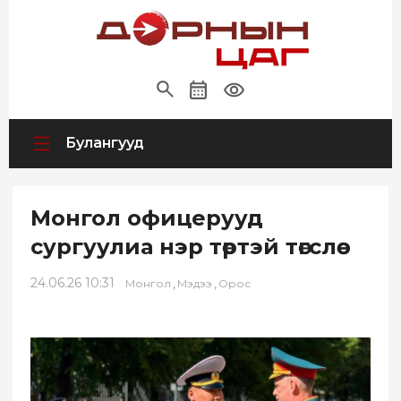
Булангууд
Монгол офицерууд
сургуулиа нэр төртэй төгслөө
24.06.26 10:31
,
,
Монгол
Мэдээ
Орос