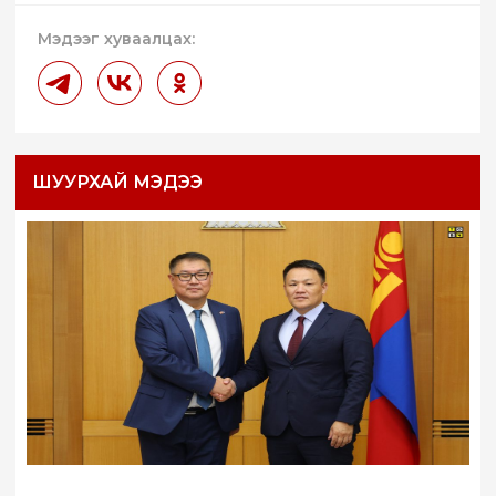
Мэдээг хуваалцах:
ШУУРХАЙ МЭДЭЭ