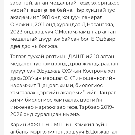
зэрэгтэй, алтан медальтай төгсөж, эх орныхоо
нэрийг өндөрт өргөсөн байна. Нэр хүндтэй тус
академийг 1981 онд хошууч генерал
О.Үржин, 2011 онд хурандаа Д.Насанзаяа,
2023 онд хошууч С.Моломжамц нар алтан
медальтай дүүргэж байсан бол Б.Одбаяр
дөрөв дэх нь болжээ.
Тэгвэл туухай өргөлтийн ДАШТ-ий 10 алтан
медальт, тус тэмцээнд дөрвөн жил дараалан
түрүүлсэн Э.Буджав ОХУ-ын Кострома хот
дахь ЗХУ-ын маршал С.К.Тимошенкогийн
нэрэмжит “Цацраг, хими, биологиос
хамгаалах цэргийн академи”-ийг Цацраг
хими биологиос хамгаалах цэргийн
инженер мэргэжлээр төгсөв. Тэрбээр 2019-
2026 онд суралцсан нь энэ.
Харин ЗХЖШ-ын МТГ-ын Хэмжил зүйн
албаны мэргэжилтэн, хошууч Б.Цогжаргал