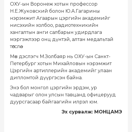
ОХУ-ын Воронеж хотын профессор
Н.Е.Жуковский болон Ю.А.Гагарины
нэрэмжит Агаарын цэргийн академийг
нисэхийн холбоо, радиотехникийн
хангалтын анги салбарын удирдлага
мэргэжлээр онц дүнтэй, алтан медальтай
төгслөө.
Мөн дэслэгч М.Золбаяр нь ОХУ-ын Санкт-
Петербург хотын Михайловын нэрэмжит
Цэргийн артиллерийн академийг улаан
дипломтой дүүргэсэн байна.
Энэ бол монгол цэргийн эрдэм, ур
чадварыг олон улсын тавцанд офицерууд
дуурсгасаар байгаагийн илрэл юм.
Эх сурвалж: МОНЦАМЭ