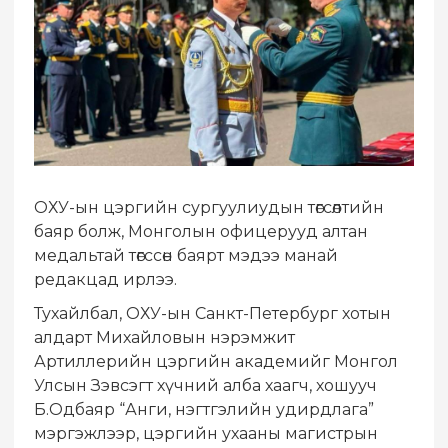
ОХУ-ын цэргийн сургуулиудын төгсөлтийн
баяр болж, Монголын офицерууд алтан
медальтай төгссөн баярт мэдээ манай
редакцад ирлээ.
Тухайлбал, ОХУ-ын Санкт-Петербург хотын
алдарт Михайловын нэрэмжит
Артиллерийн цэргийн академийг Монгол
Улсын Зэвсэгт хүчний алба хаагч, хошууч
Б.Одбаяр “Анги, нэгтгэлийн удирдлага”
мэргэжлээр, цэргийн ухааны магистрын