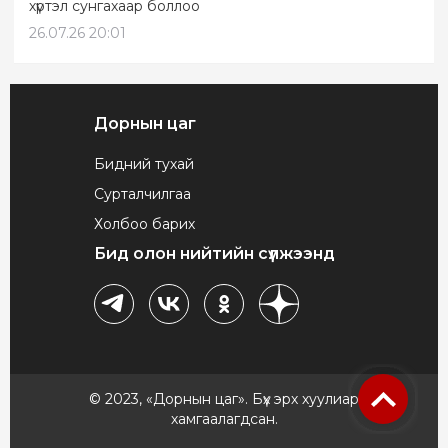
хүртэл сунгахаар боллоо
26.07.26 20:01
Дорнын цаг
Бидний тухай
Сурталчилгаа
Холбоо барих
Бид олон нийтийн сүлжээнд
© 2023, «Дорнын цаг». Бүх эрх хуулиар
хамгаалагдсан.