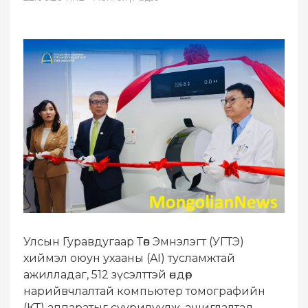
Улсын Гуравдугаар Төв Эмнэлэгт (УГТЭ)
хиймэл оюун ухааны (AI) тусламжтай
ажилладаг, 512 зүсэлттэй өндөр
нарийвчлалтай компьютер томографийн
(КТ) аппаратыг суурилуулж, ашиглалтад