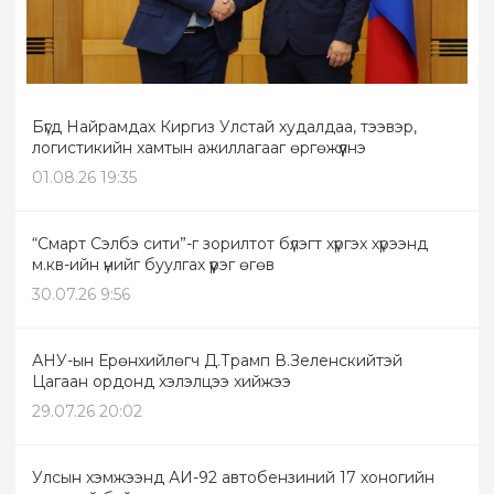
Бүгд Найрамдах Киргиз Улстай худалдаа, тээвэр,
логистикийн хамтын ажиллагааг өргөжүүлнэ
01.08.26 19:35
“Смарт Сэлбэ сити”-г зорилтот бүлэгт хүргэх хүрээнд
м.кв-ийн үнийг буулгах үүрэг өгөв
30.07.26 9:56
АНУ-ын Ерөнхийлөгч Д.Трамп В.Зеленскийтэй
Цагаан ордонд хэлэлцээ хийжээ
29.07.26 20:02
Улсын хэмжээнд АИ-92 автобензиний 17 хоногийн