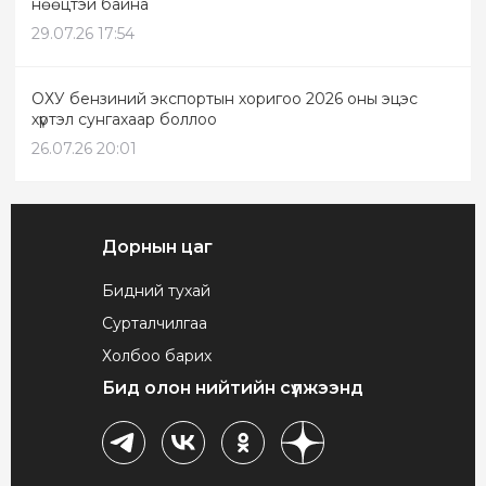
нөөцтэй байна
29.07.26 17:54
ОХУ бензиний экспортын хоригоо 2026 оны эцэс
хүртэл сунгахаар боллоо
26.07.26 20:01
Дорнын цаг
Бидний тухай
Сурталчилгаа
Холбоо барих
Бид олон нийтийн сүлжээнд