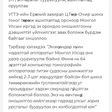
орууллаа.
УГТЭ-ийн Ерөнхий захирал Ц.Төмөр-Очир шинэ
тоног төхөөрөмж ашиглалтад орсноор Монгол
Улсын иргэд эх орондоо оношилгооны
дэвшилтэт үйлчилгээг авах боломж бүрдэж
байгааг онцоллоо.
Тэрбээр хэлэхдээ:
“Энэхүү өндөр хүчин
чадалтай аппаратыг Монгол Улсад анх
удаа суурилуулж байна. Өмнө нь 64
зүсэлттэй компьютер томографийн
аппаратаар титэм судасны шинжилгээ
хийхэд 2-3 цаг зарцуулдаг байсан бол шинэ
төхөөрөмжийн тусламжтайгаар уг
процедурыг хэдхэн секундэд гүйцэтгэх
боломжтой боллоо. Энэ нь өвчтөнүүд
оношилгоо хийлгэхээр гадаад улсыг зорих
урсгалыг бууруулах ач холбогдолтой юм”