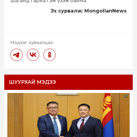
шатанд гарна гэж үзэж байна.
Эх сурвалж: MongolianNews
Мэдээг хуваалцах:
ШУУРХАЙ МЭДЭЭ