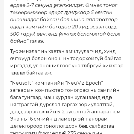
ердөө 2-7 секунд үргэлжилдэг. Өмнөх тоног
төхөөрөмжөөр өдөрт дунджаар 5 өвчтөн
оношилдог байсан бол шинэ аппаратаар
өдөрт хамгийн багадаа 20 хүнд, эсвэл сард
500 гаруй өвчтөнд үйлчлэх боломжтой болж
байна”
гэлээ.
Тус эмнэлэг нь хэвтэн эмчлүүлэгчид, хүнд
өвчтөнүүд болон онош нь тодорхойгүй байгаа
иргэдэд уг оношилгоог үнэ төлбөргүй хийхээр
төлөвлөж байгаа аж.
“Neusoft” компанийн “NeuViz Epoch”
загварын компьютер томограф нь хамгийн
бага тунгаар, маш хурдан хугацаанд өндөр
нягтралтай дүрслэл гаргах зориулалттай,
дээд зэрэглэлийн 512 зүсэлттэй аппарат юм.
Энэ нь 16 см-ийн диаметртэй панорам
детектороор тоноглогдсон бөгөөд салбартаа
тэргүүлэгч буюу ердөө 0.235 секундын