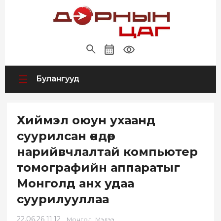
Булангууд
Хиймэл оюун ухаанд
суурилсан өндөр
нарийвчлалтай компьютер
томографийн аппаратыг
Монголд анх удаа
суурилууллаа
22.06.26 11:12
,
Монгол
Мэдээ