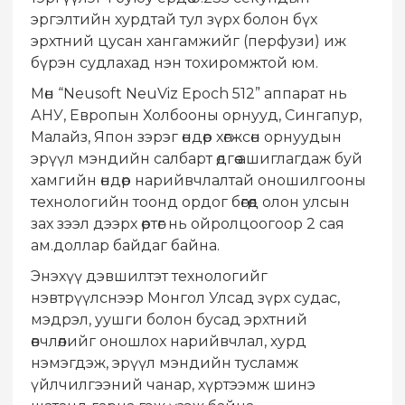
эргэлтийн хурдтай тул зүрх болон бүх
эрхтний цусан хангамжийг (перфузи) иж
бүрэн судлахад нэн тохиромжтой юм.
Мөн “Neusoft NeuViz Epoch 512” аппарат нь
АНУ, Европын Холбооны орнууд, Сингапур,
Малайз, Япон зэрэг өндөр хөгжсөн орнуудын
эрүүл мэндийн салбарт өдгөө ашиглагдаж буй
хамгийн өндөр нарийвчлалтай оношилгооны
технологийн тоонд ордог бөгөөд олон улсын
зах зээл дээрх өртөг нь ойролцоогоор 2 сая
ам.доллар байдаг байна.
Энэхүү дэвшилтэт технологийг
нэвтрүүлснээр Монгол Улсад зүрх судас,
мэдрэл, уушги болон бусад эрхтний
өвчлөлийг оношлох нарийвчлал, хурд
нэмэгдэж, эрүүл мэндийн тусламж
үйлчилгээний чанар, хүртээмж шинэ