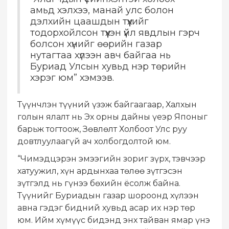
амьд хэлхээ, манай улс болон
дэлхийн цаашдын түүхийг
тодорхойлсон түүхэн үйл явдлын гэрч
болсон хүнийг өөрийн газар
нутагтаа хүлээн авч байгаа нь
Буриад Улсын хувьд нэр төрийн
хэрэг юм” хэмээв.
Түүнчлэн түүний үзэж байгаагаар, Халхын
голын ялалт нь Эх орны дайны үеэр Японыг
барьж тогтоож, Зөвлөлт Холбоот Улс руу
довтлуулаагүй ач холбогдолтой юм.
“Чимэдцэрэн эмээгийн зориг зүрх, тэвчээр
хатуужил, хүн ардынхаа төлөө зүтгэсэн
зүтгэлд нь гүнээ бөхийн ёсолж байна.
Түүнийг Буриадын газар шороонд хүлээн
авна гэдэг бидний хувьд асар их нэр төр
юм. Ийм хүмүүс бидэнд энх тайван ямар үнэ