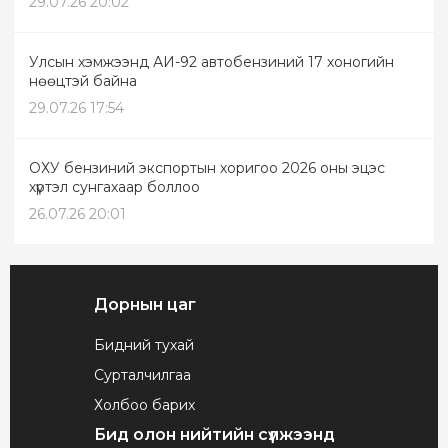
29.07.26 20:02
Улсын хэмжээнд АИ-92 автобензиний 17 хоногийн
нөөцтэй байна
29.07.26 17:54
ОХУ бензиний экспортын хоригоо 2026 оны эцэс
хүртэл сунгахаар боллоо
26.07.26 20:01
Дорнын цаг
Бидний тухай
Сурталчилгаа
Холбоо барих
Бид олон нийтийн сүлжээнд