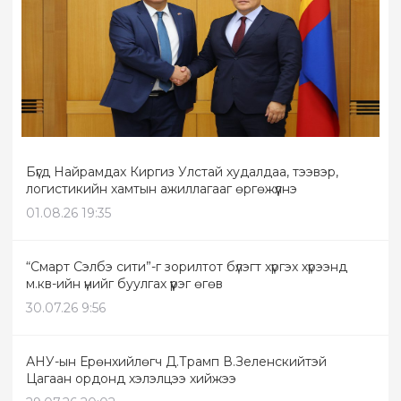
Бүгд Найрамдах Киргиз Улстай худалдаа, тээвэр,
логистикийн хамтын ажиллагааг өргөжүүлнэ
01.08.26 19:35
“Смарт Сэлбэ сити”-г зорилтот бүлэгт хүргэх хүрээнд
м.кв-ийн үнийг буулгах үүрэг өгөв
30.07.26 9:56
АНУ-ын Ерөнхийлөгч Д.Трамп В.Зеленскийтэй
Цагаан ордонд хэлэлцээ хийжээ