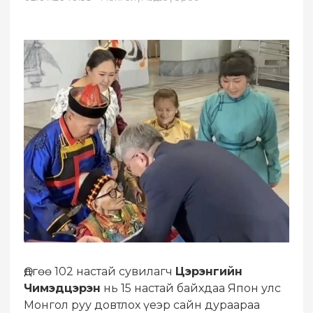
Өдгөө 102 настай сувилагч
Цэрэнгийн
Чимэдцэрэн
нь 15 настай байхдаа Япон улс
Монгол руу довтлох үеэр сайн дураараа