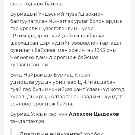
фронтод явж байжээ.
Буриадын Үндэсний музейд зохион
байгуулагдсан Чимэглэх урлаг болон ардын
гар урлалын үзэсгэлэнгийн үеэр
Ц.Чимэдцэрэн гуай дайны талбараас
шархадсан цэргүүдийг зөөвөрлөн гаргадаг
сувилагч байснаа, мөн хожим нь 1945 оны
Чөлөөлөх дайнд оролцож байснаа
хуваалцсан юм.
Бүгд Найрамдах Буриад Улсын
удирдлагуудын урилгаар Ц.Чимэдцэрэн
гуай гэр бүлийнхнийхээ хамт Улаан-Үд хотод
хүрэлцэн ирж, «Алтаргана» наадмын хүндэт
зочноор оролцож байна.
Буриад Улсын тэргүүн
Алексей Цыденов
тэмдэглэхдээ:
“Ялагчдын үеийнхэнтэй холбох