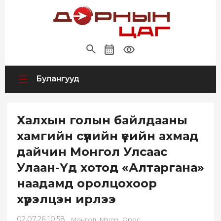
Булангууд
Халхын голын байлдааны
хамгийн сүүлийн үеийн ахмад
дайчин Монгол Улсаас
Улаан-Үд хотод «Алтаргана»
наадамд оролцохоор
хүрэлцэн ирлээ
02.07.26 10:58
,
,
Монгол
Мэдээ
Орос