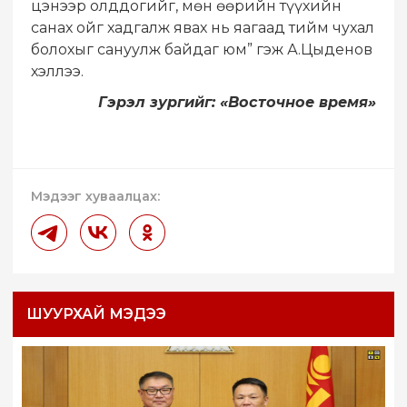
цэнээр олддогийг, мөн өөрийн түүхийн
санах ойг хадгалж явах нь яагаад тийм чухал
болохыг сануулж байдаг юм” гэж А.Цыденов
хэллээ.
Гэрэл зургийг: «Восточное время»
Мэдээг хуваалцах:
ШУУРХАЙ МЭДЭЭ