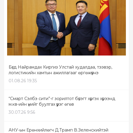
Бүгд Найрамдах Киргиз Улстай худалдаа, тээвэр,
логистикийн хамтын ажиллагааг өргөжүүлнэ
01.08.26 19:35
“Смарт Сэлбэ сити”-г зорилтот бүлэгт хүргэх хүрээнд
м.кв-ийн үнийг буулгах үүрэг өгөв
30.07.26 9:56
АНУ-ын Ерөнхийлөгч Д.Трамп В.Зеленскийтэй