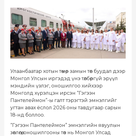
Улаанбаатар хотын төмөр замын төв буудал дээр
Монгол Улсын иргэдэд үнэ төлбөргүй эрүүл
мэндийн үзлэг, оношилгоо хийхээр
Монголд хүрэлцэн ирсэн “Гэгээн
Пантелеймон”-ы галт тэрэгтэй эмнэлгийг
угтан авах ёслол 2026 оны тавдугаар сарын
18-нд боллоо.
“Гэгээн Пантелеймон” эмнэлгийн явуулын
зөвлөгөө, оношилгооны төв нь Монгол Улсад