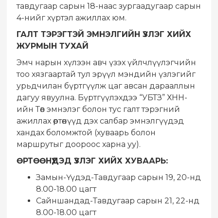
тавдугаар сарын 18-наас зургаадугаар сарын
4-нийг хүртэл ажиллах юм.
ГАЛТ ТЭРЭГТЭЙ ЭМНЭЛГИЙН ҮЗЛЭГ ХИЙХ
ЖУРМЫН ТУХАЙ
Эмч нарын хүлээн авч үзэх үйлчлүүлэгчийн
тоо хязгаартай тул эрүүл мэндийн үзлэгийг
урьдчилан бүртгүүлж цаг авсан дарааллын
дагуу явуулна. Бүртгүүлэхдээ “УБТЗ” ХНН-
ийн Төв эмнэлэг болон тус галт тэрэгний
ажиллах өртөөнүүд дэх салбар эмнэлгүүдэд
хандах боломжтой (хуваарь болон
маршрутыг доороос харна уу).
ӨРТӨӨНҮҮДЭД ҮЗЛЭГ ХИЙХ ХУВААРЬ:
Замын-Үүдэд-Тавдугаар сарын 19, 20-нд
8.00-18.00 цагт
Сайншандад-Тавдугаар сарын 21, 22-нд
8.00-18.00 цагт