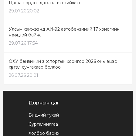
Цагаан ордонд хэлэлцээ хийжээ
29.07.26 20:02
Улсын хэмжээнд АИ-92 автобензиний 17 хоногийн
нөөцтэй байна
29.07.26 17:54
ОХУ бензиний экспортын хоригоо 2026 оны эцэс
хүртэл сунгахаар боллоо
26.07.26 20:01
Дорнын цаг
Бидний тухай
Сурталчилгаа
Холбоо барих