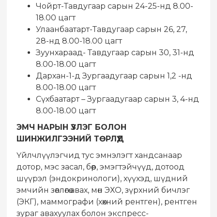
Чойрт-Тавдугаар сарын 24-25-нд 8.00-
18.00 цагт
Улаанбаатарт-Тавдугаар сарын 26, 27,
28-нд 8.00-18.00 цагт
Зуунхараад- Тавдугаар сарын 30, 31-нд
8.00-18.00 цагт
Дархан-1-д Зургаадугаар сарын 1,2 -нд
8.00-18.00 цагт
Сүхбаатарт – Зургаадугаар сарын 3, 4-нд
8.00-18.00 цагт
ЭМЧ НАРЫН ҮЗЛЭГ БОЛОН
ШИНЖИЛГЭЭНИЙ ТӨРЛҮҮД
Үйлчлүүлэгчид тус эмнэлэгт хандсанаар
дотор, мэс засал, бөөр, эмэгтэйчүүд, дотоод
шүүрэл (эндокринологи), хүүхэд, шүдний
эмчийн зөвлөгөө авах, мөн ЭХО, зүрхний бичлэг
(ЭКГ), маммографи (хөхний рентген), рентген
зураг авахуулах болон экспресс-