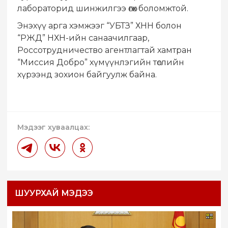
лабораторид шинжилгээ өгөх боломжтой.
Энэхүү арга хэмжээг “УБТЗ” ХНН болон
“РЖД” НХН-ийн санаачилгаар,
Россотрудничество агентлагтай хамтран
“Миссия Добро” хүмүүнлэгийн төслийн
хүрээнд зохион байгуулж байна.
Мэдээг хуваалцах:
ШУУРХАЙ МЭДЭЭ