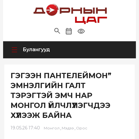
Булангууд
ГЭГЭЭН ПАНТЕЛЕЙМОН”
ЭМНЭЛГИЙН ГАЛТ
ТЭРЭГТЭЙ ЭМЧ НАР
МОНГОЛ ҮЙЛЧЛҮҮЛЭГЧДЭЭ
ХҮЛЭЭЖ БАЙНА
19.05.26 17:40
,
,
Монгол
Мэдээ
Орос