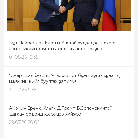
Бүгд Найрамдах Киргиз Улстай худалдаа, тээвэр,
логистикийн хамтын ажиллагааг өргөжүүлнэ
01.08.26 19:35
“Смарт Сэлбэ сити”-г зорилтот бүлэгт хүргэх хүрээнд
м.кв-ийн үнийг буулгах үүрэг өгөв
30.07.26 9:56
АНУ-ын Ерөнхийлөгч Д.Трамп В.Зеленскийтэй
Цагаан ордонд хэлэлцээ хийжээ
29.07.26 20:02