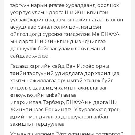
тэргүүн нарын өргөтгөсөн хуралдаанд оролцох
үеэр тус улсын дарга Ши Жиньпинтэй
уулзаж, харилцаа, хамтын ажиллагааны олон
асуудлаар санал солилцон, нэгдсэн
ойлголцолд хүрснээ тэмдэглэв. Мөн БНХАУ-
ын дарга Ши Жиньпинд мэндчилгээ
дэвшүүлж байгааг уламжлахыг Ван И
сайдаас хүслээ.
Гадаад хэргийн сайд Ван И, хоёр орны
төрийн тэргүүний удирдлага дор харилцаа,
хамтын ажиллагаа эрчимтэй хөгжиж буйг
онцолж, цаашид ч хамтын ажиллагааг
өргөжүүлэхийн төлөө байгаагаа
илэрхийлэв. Тэрбээр, БНХАУ-ын дарга Ши
Жиньпинээс Ерөнхийлөгч У.Хүрэлсүхэд төрсөн
өдрийн мэндчилгээ дэвшүүлсэн албан
захидлыг гардууллаа.
Уг мэндчилгээнд “Урт хугацааны, тогтвортой