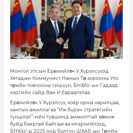
Монгол Улсын Ерөнхийлөгч У.Хүрэлсүхэд
Хятадын Коммунист Намын Төв хорооны Улс
төрийн товчооны гишүүн, БНХАУ-ын Гадаад
хэргийн сайд Ван И бараалхлаа.
Ерөнхийлөгч У.Хүрэлсүх, хоёр орны харилцаа,
хамтын ажиллагаа “Иж бүрэн стратегийн
түншлэл”-ийн түвшинд амжилттай хөгжиж
буйд баяртай байгаагаа илэрхийлээд,
БНХАУ-д 2025 онд болсон ШХАБ-ын Төрийн