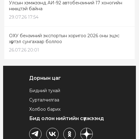
Улсын хэмжээнд АИ-92 автобензиний 17 хоногийн
нөөцтэй байна
29.07.26 17:54
ОХУ бензиний экспортын хоригоо 2026 оны эцэс
хүртэл сунгахаар боллоо
26.07.26 20:01
Дорнын цаг
Бидний тухай
Сурталчилгаа
Холбоо барих
Бид олон нийтийн сүлжээнд