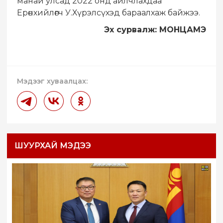
манай улсад 2022 онд айлчлахдаа
Ерөнхийлөгч У.Хүрэлсүхэд бараалхаж байжээ.
Эх сурвалж: МОНЦАМЭ
Мэдээг хуваалцах:
ШУУРХАЙ МЭДЭЭ