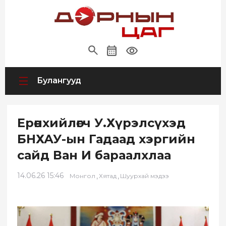
Булангууд
Ерөнхийлөгч У.Хүрэлсүхэд
БНХАУ-ын Гадаад хэргийн
сайд Ван И бараалхлаа
14.06.26 15:46
,
,
Монгол
Хятад
Шуурхай мэдээ