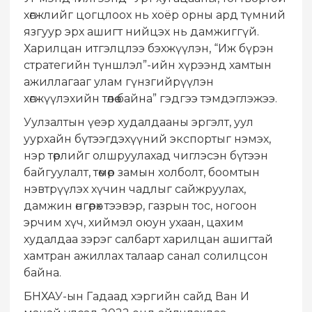
хөгжлийг цогцлоох нь хоёр орны ард түмний
язгуур эрх ашигт нийцэх нь дамжиггүй.
Харилцан итгэлцлээ бэхжүүлэн, “Иж бүрэн
стратегийн түншлэл”-ийн хүрээнд хамтын
ажиллагааг улам гүнзгийрүүлэн
хөгжүүлэхийн төлөө байна” гэдгээ тэмдэглэжээ.
Уулзалтын үеэр худалдааны эргэлт, уул
уурхайн бүтээгдэхүүний экспортыг нэмэх,
нэр төрлийг олшруулахад чиглэсэн бүтээн
байгуулалт, төмөр замын холболт, боомтын
нэвтрүүлэх хүчин чадлыг сайжруулах,
дамжин өнгөрөх тээвэр, газрын тос, ногоон
эрчим хүч, хиймэл оюун ухаан, цахим
худалдаа зэрэг салбарт харилцан ашигтай
хамтран ажиллах талаар санал солилцсон
байна.
БНХАУ-ын Гадаад хэргийн сайд Ван И