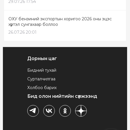
29.07.26 17:54
ОХУ бензиний экспортын хоригоо 2026 оны эцэс
хүртэл сунгахаар боллоо
26.07.26 20:01
Дорнын цаг
Бидний тухай
Сурталчилгаа
Холбоо барих
Бид олон нийтийн сүлжээнд