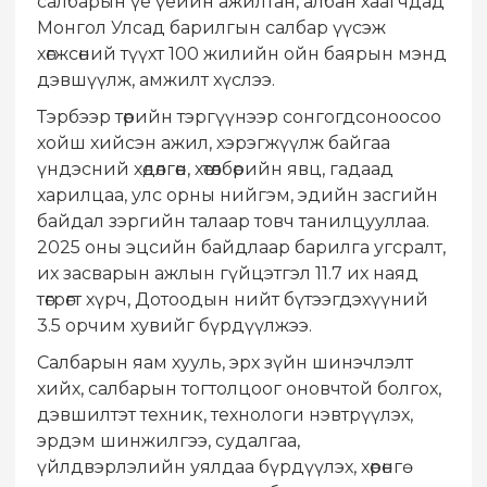
салбарын үе үеийн ажилтан, албан хаагчдад
Монгол Улсад барилгын салбар үүсэж
хөгжсөний түүхт 100 жилийн ойн баярын мэнд
дэвшүүлж, амжилт хүслээ.
Тэрбээр төрийн тэргүүнээр сонгогдсоноосоо
хойш хийсэн ажил, хэрэгжүүлж байгаа
үндэсний хөдөлгөөн, хөтөлбөрийн явц, гадаад
харилцаа, улс орны нийгэм, эдийн засгийн
байдал зэргийн талаар товч танилцууллаа.
2025 оны эцсийн байдлаар барилга угсралт,
их засварын ажлын гүйцэтгэл 11.7 их наяд
төгрөгт хүрч, Дотоодын нийт бүтээгдэхүүний
3.5 орчим хувийг бүрдүүлжээ.
Салбарын яам хууль, эрх зүйн шинэчлэлт
хийх, салбарын тогтолцоог оновчтой болгох,
дэвшилтэт техник, технологи нэвтрүүлэх,
эрдэм шинжилгээ, судалгаа,
үйлдвэрлэлийн уялдаа бүрдүүлэх, хөрөнгө