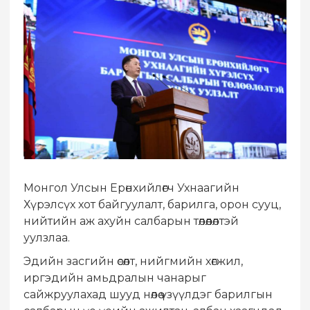
Монгол Улсын Ерөнхийлөгч Ухнаагийн
Хүрэлсүх хот байгуулалт, барилга, орон сууц,
нийтийн аж ахуйн салбарын төлөөлөлтэй
уулзлаа.
Эдийн засгийн өсөлт, нийгмийн хөгжил,
иргэдийн амьдралын чанарыг
сайжруулахад шууд нөлөө үзүүлдэг барилгын