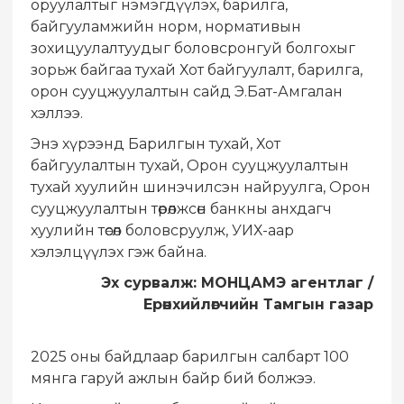
оруулалтыг нэмэгдүүлэх, барилга,
байгууламжийн норм, нормативын
зохицуулалтуудыг боловсронгуй болгохыг
зорьж байгаа тухай Хот байгуулалт, барилга,
орон сууцжуулалтын сайд Э.Бат-Амгалан
хэллээ.
Энэ хүрээнд Барилгын тухай, Хот
байгуулалтын тухай, Орон сууцжуулалтын
тухай хуулийн шинэчилсэн найруулга, Орон
сууцжуулалтын төрөлжсөн банкны анхдагч
хуулийн төсөл боловсруулж, УИХ-аар
хэлэлцүүлэх гэж байна.
Эх сурвалж: МОНЦАМЭ агентлаг /
Ерөнхийлөгчийн Тамгын газар
2025 оны байдлаар барилгын салбарт 100
мянга гаруй ажлын байр бий болжээ.