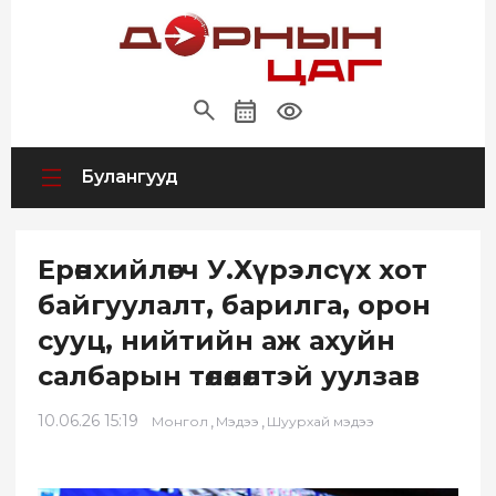
Булангууд
Ерөнхийлөгч У.Хүрэлсүх хот
байгуулалт, барилга, орон
сууц, нийтийн аж ахуйн
салбарын төлөөлөлтэй уулзав
10.06.26 15:19
,
,
Монгол
Мэдээ
Шуурхай мэдээ