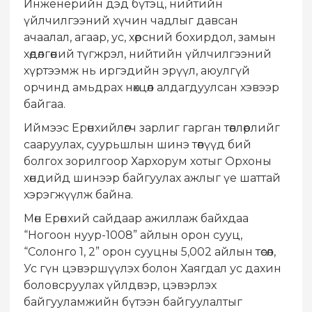
Инженерийн дэд бүтэц, нийтийн
үйлчилгээний хүчин чадлыг давсан
ачаалал, агаар, ус, хөрсний бохирдол, замын
хөдөлгөөний түгжрэл, нийтийн үйлчилгээний
хүртээмж нь иргэдийн эрүүл, аюулгүй
орчинд амьдрах нөхцөл алдагдуулсан хэвээр
байгаа.
Иймээс Ерөнхийлөгч зарлиг гарган төвлөрлийг
сааруулах, суурьшлын шинэ төвүүд бий
болгох зорилгоор Хархорум хотыг Орхоны
хөндийд шинээр байгуулах ажлыг үе шаттай
хэрэгжүүлж байна.
Мөн Ерөнхий сайдаар ажиллаж байхдаа
“Ногоон нуур-1008” айлын орон сууц,
“Солонго 1, 2” орон сууцны 5,002 айлын төсөл,
Ус гүн цэвэршүүлэх болон Хаягдал ус дахин
боловсруулах үйлдвэр, цэвэрлэх
байгууламжийн бүтээн байгуулалтыг