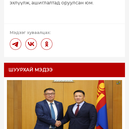
эхлүүлж, ашиглалтад оруулсан юм.
Мэдээг хуваалцах:
ШУУРХАЙ МЭДЭЭ