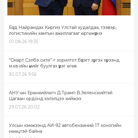
Бүгд Найрамдах Киргиз Улстай худалдаа, тээвэр,
логистикийн хамтын ажиллагааг өргөжүүлнэ
01.08.26 19:35
“Смарт Сэлбэ сити”-г зорилтот бүлэгт хүргэх хүрээнд
м.кв-ийн үнийг буулгах үүрэг өгөв
30.07.26 9:56
АНУ-ын Ерөнхийлөгч Д.Трамп В.Зеленскийтэй
Цагаан ордонд хэлэлцээ хийжээ
29.07.26 20:02
Улсын хэмжээнд АИ-92 автобензиний 17 хоногийн
нөөцтэй байна