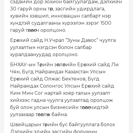
сэдвийн дор зохион байгуулагдаж, дэлхийн
30 гаруй орны төр, засгийн удирдлага,
хувийн хэвшил, инновацын салбарт нэр
хүндтэй судалгааны хүрээлэн зэрэг 1500
гаруй төлөөлөгч оролцоно.
Ерөнхий сайд Н.Учрал “Зуны Давос” чуулга
уулзалтын нэгдсэн болон салбар
хуралдаануудад оролцоно.
БНХАУ-ын Төрийн зөвлөлийн Ерөнхий сайд Ли
Чян, Бүгд Найрамдах Казахстан Улсын
Ерөнхий сайд Олжас Бектенов, Бүгд
Найрамдах Солонгос Улсын Ерөнхий сайд
Ким Мин Сог нартай хоёр талын уулзалт
хийхээс гадна чуулга уулзалтад оролцож
буй олон улсын бизнесийн төлөөлөгчидтэй
уулзахаар төлөвлөж байна.
Швейцарын төрийн бус байгууллага болох
Дэлхийн эдийн засгийн форумын