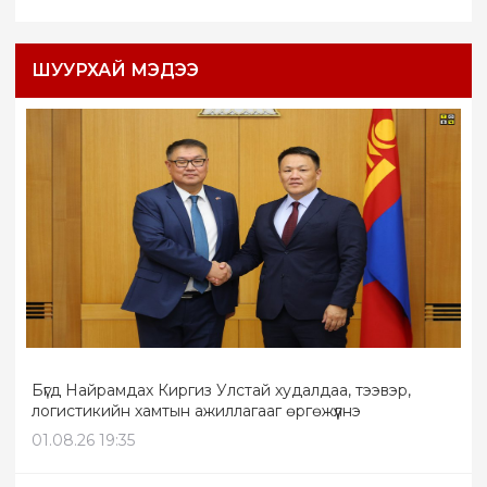
ШУУРХАЙ МЭДЭЭ
Бүгд Найрамдах Киргиз Улстай худалдаа, тээвэр,
логистикийн хамтын ажиллагааг өргөжүүлнэ
01.08.26 19:35