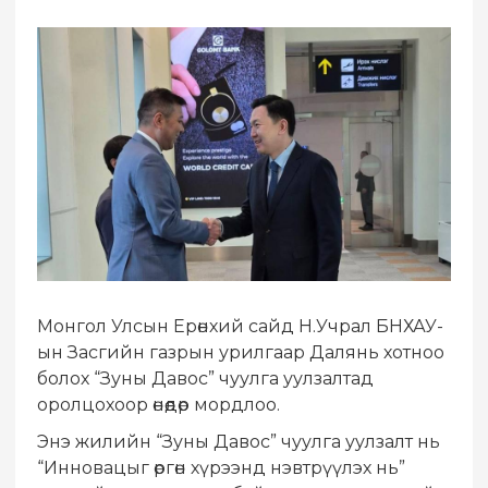
Монгол Улсын Ерөнхий сайд Н.Учрал БНХАУ-
ын Засгийн газрын урилгаар Далянь хотноо
болох “Зуны Давос” чуулга уулзалтад
оролцохоор өнөөдөр мордлоо.
Энэ жилийн “Зуны Давос” чуулга уулзалт нь
“Инновацыг өргөн хүрээнд нэвтрүүлэх нь”