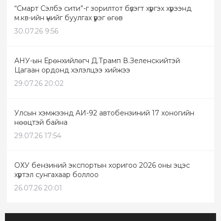
“Смарт Сэлбэ сити”-г зорилтот бүлэгт хүргэх хүрээнд
м.кв-ийн үнийг буулгах үүрэг өгөв
30.07.26 9:56
АНУ-ын Ерөнхийлөгч Д.Трамп В.Зеленскийтэй
Цагаан ордонд хэлэлцээ хийжээ
29.07.26 20:02
Улсын хэмжээнд АИ-92 автобензиний 17 хоногийн
нөөцтэй байна
29.07.26 17:54
ОХУ бензиний экспортын хоригоо 2026 оны эцэс
хүртэл сунгахаар боллоо
26.07.26 20:01