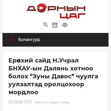
Булангууд
Ерөнхий сайд Н.Учрал
БНХАУ-ын Далянь хотноо
болох “Зуны Давос” чуулга
уулзалтад оролцохоор
мордлоо
22.06.26 10:57
,
,
Монгол
Мэдээ
Хятад