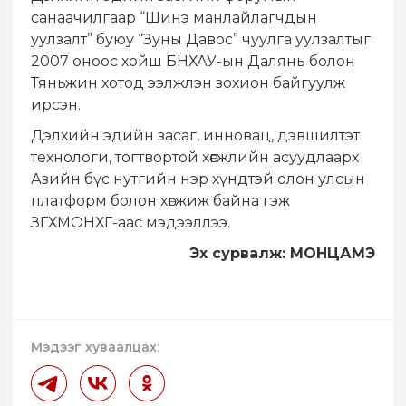
санаачилгаар “Шинэ манлайлагчдын
уулзалт” буюу “Зуны Давос” чуулга уулзалтыг
2007 оноос хойш БНХАУ-ын Далянь болон
Тяньжин хотод ээлжлэн зохион байгуулж
ирсэн.
Дэлхийн эдийн засаг, инновац, дэвшилтэт
технологи, тогтвортой хөгжлийн асуудлаарх
Азийн бүс нутгийн нэр хүндтэй олон улсын
платформ болон хөгжиж байна гэж
ЗГХМОНХГ-аас мэдээллээ.
Эх сурвалж: МОНЦАМЭ
Мэдээг хуваалцах: