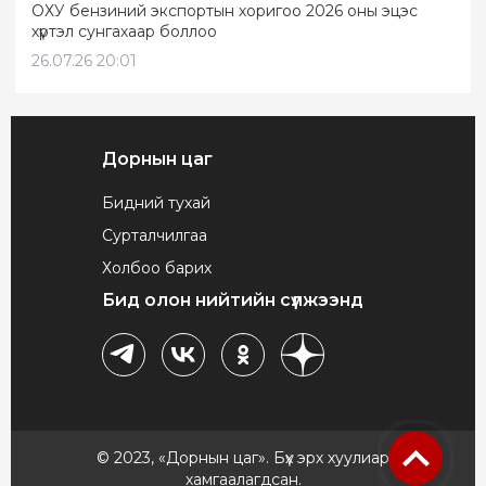
ОХУ бензиний экспортын хоригоо 2026 оны эцэс
хүртэл сунгахаар боллоо
26.07.26 20:01
Дорнын цаг
Бидний тухай
Сурталчилгаа
Холбоо барих
Бид олон нийтийн сүлжээнд
© 2023, «Дорнын цаг». Бүх эрх хуулиар
хамгаалагдсан.