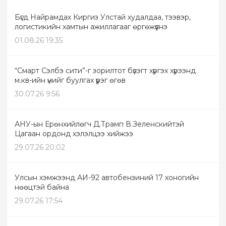
Бүгд Найрамдах Киргиз Улстай худалдаа, тээвэр,
логистикийн хамтын ажиллагааг өргөжүүлнэ
01.08.26 19:35
“Смарт Сэлбэ сити”-г зорилтот бүлэгт хүргэх хүрээнд
м.кв-ийн үнийг буулгах үүрэг өгөв
30.07.26 9:56
АНУ-ын Ерөнхийлөгч Д.Трамп В.Зеленскийтэй
Цагаан ордонд хэлэлцээ хийжээ
29.07.26 20:02
Улсын хэмжээнд АИ-92 автобензиний 17 хоногийн
нөөцтэй байна
29.07.26 17:54