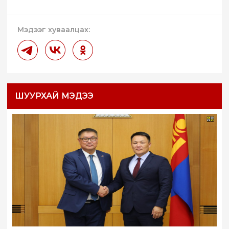
Мэдээг хуваалцах:
ШУУРХАЙ МЭДЭЭ