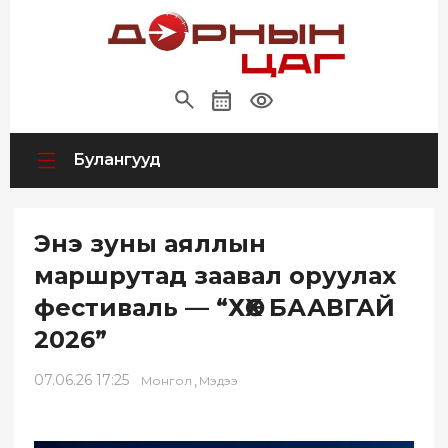
Булангууд
Энэ зуны аяллын
маршрутад заавал оруулах
фестиваль — “ХӨХ БААВГАЙ
2026”
07.06.26 17:25
,
Монгол
Мэдээ