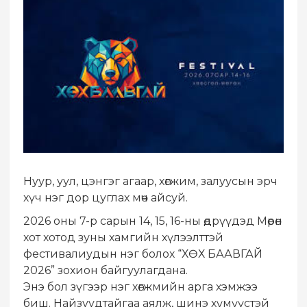
Нуур, уул, цэнгэг агаар, хөгжим, залуусын эрч
хүч нэг дор цуглах мөч айсуй.
2026 оны 7-р сарын 14, 15, 16-ны өдрүүдэд Мөрөн
хот хотод зуны хамгийн хүлээлттэй
фестивалиудын нэг болох “ХӨХ БААВГАЙ
2026” зохион байгуулагдана.
Энэ бол зүгээр нэг хөгжмийн арга хэмжээ
биш. Найзуудтайгаа аялж, шинэ хүмүүстэй