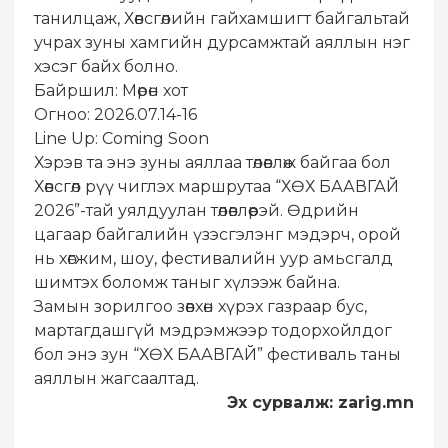
танилцаж, Хөвсгөлийн гайхамшигт байгальтай
учрах зуны хамгийн дурсамжтай аяллын нэг
хэсэг байх болно.
Байршил: Мөрөн хот
Огноо: 2026.07.14-16
Line Up: Coming Soon
Хэрэв та энэ зуны аяллаа төлөвлөж байгаа бол
Хөвсгөл рүү чиглэх маршрутаа “ХӨХ БААВГАЙ
2026”-тай уялдуулан төлөвлөөрэй. Өдрийн
цагаар байгалийн үзэсгэлэнг мэдэрч, орой
нь хөгжим, шоу, фестивалийн уур амьсгалд
шимтэх боломж таныг хүлээж байна.
Замын зорилгоо зөвхөн хүрэх газраар бус,
мартагдашгүй мэдрэмжээр тодорхойлдог
бол энэ зун “ХӨХ БААВГАЙ” фестиваль таны
аяллын жагсаалтад.
Эх сурвалж: zarig.mn