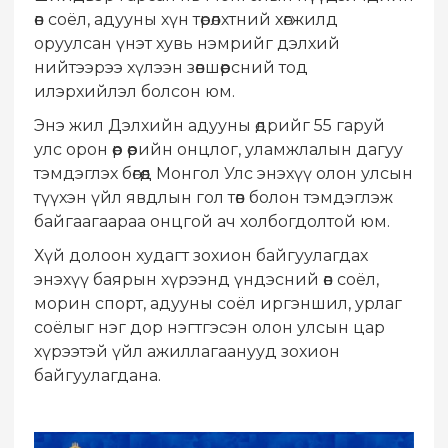
өв соёл, адууны хүн төрөлхтний хөгжилд
оруулсан үнэт хувь нэмрийг дэлхий
нийтээрээ хүлээн зөвшөөрсний тод
илэрхийлэл болсон юм.
Энэ жил Дэлхийн адууны өдрийг 55 гаруй
улс орон өөр өөрийн онцлог, уламжлалын дагуу
тэмдэглэх бөгөөд Монгол Улс энэхүү олон улсын
түүхэн үйл явдлын гол төв болон тэмдэглэж
байгаагаараа онцгой ач холбогдолтой юм.
Хүй долоон худагт зохион байгуулагдах
энэхүү баярын хүрээнд үндэсний өв соёл,
морин спорт, адууны соёл иргэншил, урлаг
соёлыг нэг дор нэгтгэсэн олон улсын цар
хүрээтэй үйл ажиллагаанууд зохион
байгуулагдана.