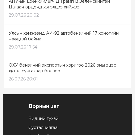
АНУ-ын Ерөнхийлөгч Д.Трамп В.Зеленскийтэй
Цагаан ордонд хэлэлцээ хийжээ
29.07.26 20:02
Улсын хэмжээнд АИ-92 автобензиний 17 хоногийн
нөөцтэй байна
29.07.26 17:54
ОХУ бензиний экспортын хоригоо 2026 оны эцэс
хүртэл сунгахаар боллоо
26.07.26 20:01
Дорнын цаг
Бидний тухай
Сурталчилгаа