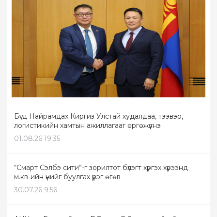
Бүгд Найрамдах Киргиз Улстай худалдаа, тээвэр,
логистикийн хамтын ажиллагааг өргөжүүлнэ
01.08.26 19:35
“Смарт Сэлбэ сити”-г зорилтот бүлэгт хүргэх хүрээнд
м.кв-ийн үнийг буулгах үүрэг өгөв
30.07.26 9:56