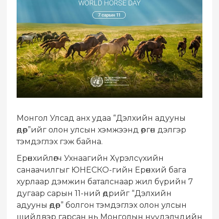
Монгол Улсад анх удаа “Дэлхийн адууны
өдөр”ийг олон улсын хэмжээнд өргөн дэлгэр
тэмдэглэх гэж байна.
Ерөнхийлөгч Ухнаагийн Хүрэлсүхийн
санаачилгыг ЮНЕСКО-гийн Ерөнхий бага
хурлаар дэмжин баталснаар жил бүрийн 7
дугаар сарын 11-ний өдрийг “Дэлхийн
адууны өдөр” болгон тэмдэглэх олон улсын
шийдвэр гарсан нь Монголын нүүдэлчдийн