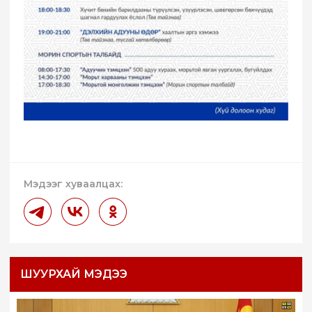
Мэдээг хуваалцах:
ШУУРХАЙ МЭДЭЭ