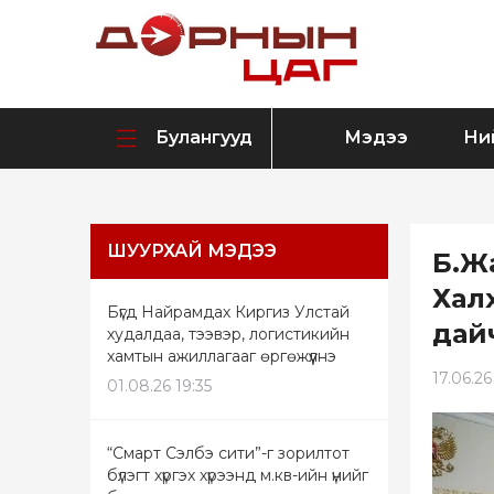
Булангууд
Мэдээ
Ни
ШУУРХАЙ МЭДЭЭ
Б.Ж
Хал
Бүгд Найрамдах Киргиз Улстай
дайч
худалдаа, тээвэр, логистикийн
хамтын ажиллагааг өргөжүүлнэ
17.06.26
01.08.26 19:35
“Смарт Сэлбэ сити”-г зорилтот
бүлэгт хүргэх хүрээнд м.кв-ийн үнийг