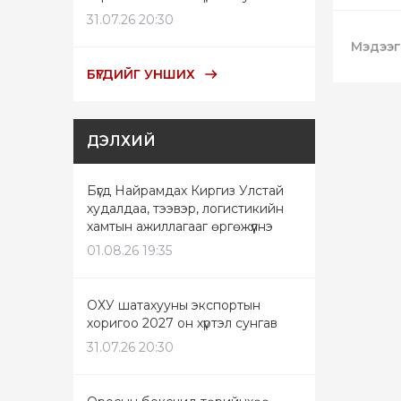
31.07.26 20:30
Мэдээг
БҮГДИЙГ УНШИХ
ДЭЛХИЙ
Бүгд Найрамдах Киргиз Улстай
худалдаа, тээвэр, логистикийн
хамтын ажиллагааг өргөжүүлнэ
01.08.26 19:35
ОХУ шатахууны экспортын
хоригоо 2027 он хүртэл сунгав
31.07.26 20:30