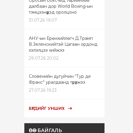
Оросын боксчид төрийнхөө
далбаан дор World Boxing-ын
тэмцээнүүдэд оролцоно
31.07.26 19:07
АНУ-ын Ерөнхийлөгч Д.Трамп
В.Зеленскийтэй Цагаан ордонд
хэлэлцээ хийжээ
29.07.26 20:02
Словенийн дугуйчин “Тур де
Франс” уралдаанд түрүүлжээ
27.07.26 19:23
БҮГДИЙГ УНШИХ
ӨВӨР БАЙГАЛЬ