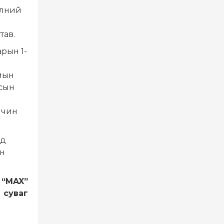
элний
тав.
арын 1-
мын
лсын
лчин
ид
ин
 “MAX”
суваг