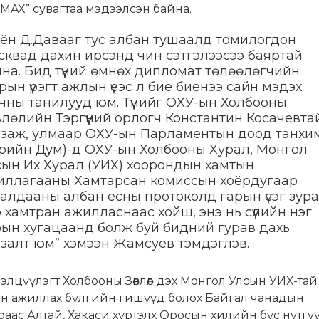
 “MAX” сувагтаа мэдээлсэн байна.
оён Д.Давааг тус албан тушаалд томилогдон
сквад дахин ирсэнд чин сэтгэлээсээ баяртай
на. Бид түүний өмнөх дипломат төлөөлөгчийн
рын үүрэгт ажлын үеэс л бие биенээ сайн мэдэх
чны танилууд юм. Түүнийг ОХУ-ын Холбооны
лөлийн Тэргүүний орлогч Константин Косачевта
лзаж, улмаар ОХУ-ын Парламентын доод танхи
өрийн Дум)-д ОХУ-ын Холбооны Хурал, Монгол
сын Их Хурал (УИХ) хоорондын хамтын
иллагааны Хамтарсан комиссын хоёрдугаар
алдааны албан ёсны протоколд гарын үсэг зура
р хамтран ажилласнаас хойш, энэ нь сүүлийн нэг
рын хугацаанд болж буй бидний гурав дахь
залт юм” хэмээн Жамсуев тэмдэглэв.
лэлцүүлэгт Холбооны Зөвлөл дэх Монгол Улсын УИХ-тай
ан ажиллах бүлгийн гишүүд болох Байгал чанадын
раас Алтай, Хакаси хүртэлх Оросын хилийн бүс нутгу