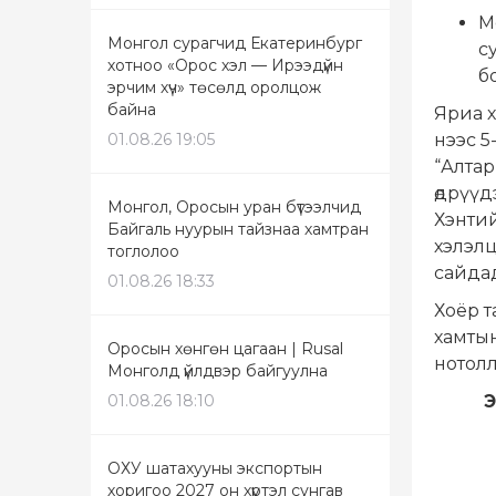
М
Монгол сурагчид Екатеринбург
с
хотноо «Орос хэл — Ирээдүйн
б
эрчим хүч» төсөлд оролцож
байна
Яриа х
01.08.26 19:05
нээс 5
“Алтар
өдрүү
Монгол, Оросын уран бүтээлчид
Хэнти
Байгаль нуурын тайзнаа хамтран
хэлэлц
тоглолоо
сайда
01.08.26 18:33
Хоёр 
хамтын
Оросын хөнгөн цагаан | Rusal
нотолл
Монголд үйлдвэр байгуулна
01.08.26 18:10
Э
ОХУ шатахууны экспортын
хоригоо 2027 он хүртэл сунгав