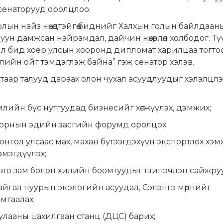
өн сенаторууд оролцлоо.
лын найз нөхөдтэйгөө биднийг Халхын голын байлдаан
зуун дамжсан найрамдал, дайчин нөхөрлөл холбодог. Т
ил бид хоёр улсын хооронд дипломат харилцаа тогт
лийн ойг тэмдэглэж байна” гэж сенатор хэлэв.
таар талууд дараах олон чухал асуудлуудыг хэлэлцлэ
илийн бүс нутгуудад бизнесийг хөгжүүлэх, дэмжих;
орнын эдийн засгийн форумд оролцох;
онгол улсаас мах, махан бүтээгдэхүүн экспортлох хэм
эмэгдүүлэх;
вто зам болон хилийн боомтуудыг шинэчлэн сайжруу
айгал нуурын экологийн асуудал, Сэлэнгэ мөрнийг
амгаалах;
улааны цахилгаан станц (ДЦС) барих;