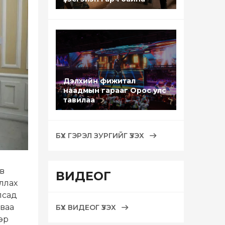
Дэлхийн фижитал
наадмын гарааг Орос улс
тавилаа
БҮХ ГЭРЭЛ ЗУРГИЙГ ҮЗЭХ
в
ВИДЕОГ
ллах
лсад
аваа
БҮХ ВИДЕОГ ҮЗЭХ
эр