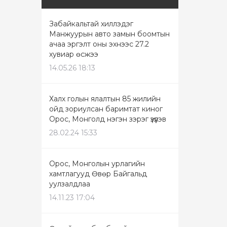
Забайкальтай хиллэдэг
Манжуурын авто замын боомтын
ачаа эргэлт оны эхнээс 27.2
хувиар өсжээ
14.05.26 18:13
Халх голын ялалтын 85 жилийн
ойд зориулсан баримтат киног
Орос, Монголд нэгэн зэрэг үзүүлэв
28.02.24 15:33
Орос, Монголын урлагийн
хамтлагууд Өвөр Байгальд
уулзалдлаа
14.11.23 17:04