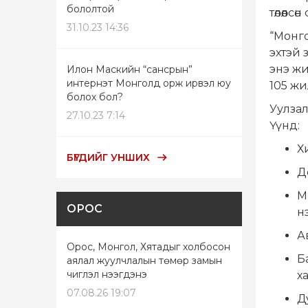
бололтой
төлөөлс
31.10.23 14:36
“Монго
эхтэй 
энэ ж
Илон Маскийн “сансрын”
интернэт Монголд орж ирвэл юу
105 жи
болох бол?
Уулзал
27.10.23 7:14
Үүнд:
Х
БҮГДИЙГ УНШИХ
Д
М
ОРОС
н
А
Орос, Монгол, Хятадыг холбосон
Б
аялал жуулчлалын төмөр замын
чиглэл нээгдэнэ
х
07.08.26 19:07
Д