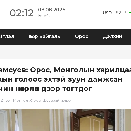
02:12
08.08.2026
USD
82.17
Бямба
йтлэл
Өвөр Байгаль
Орос
Дэлхий
амсуев: Орос, Монголын харилца
хын голоос эхтэй зуун дамжсан
ин нөхөрлөл дээр тогтдог
 21:55
,
,
Монгол
Орос
Шуурхай мэдээ