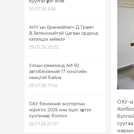
буулгах үүрэг өгөв
30.07.26 9:56
АНУ-ын Ерөнхийлөгч Д.Трамп
В.Зеленскийтэй Цагаан ордонд
хэлэлцээ хийжээ
29.07.26 20:02
Улсын хэмжээнд АИ-92
автобензиний 17 хоногийн
нөөцтэй байна
29.07.26 17:54
ОХУ-ын
ОХУ бензиний экспортын
Холбоо
хоригоо 2026 оны эцэс хүртэл
сунгахаар боллоо
бүлги
суугаа
26.07.26 20:01
нарын 