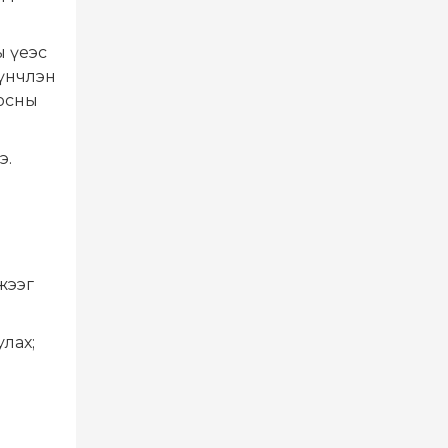
ы үеэс
үүнчлэн
оосны
э.
жээг
лах;