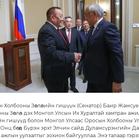
 Холбооны Зөвлөлийн гишүүн (Сенатор) Баир Жамсуе
ны Зөвлөл дэх Монгол Улсын Их Хуралтай хамтран ажи
йн гишүүд болон Монгол Улсаас Оросын Холбооны У
 Онц бөгөөд Бүрэн эрхт Элчин сайд Дуламсүрэнгийн Д
ажлын уулзалтыг зохион байгууллаа. Энэ талаар тэрэ