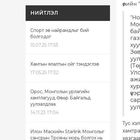
өөрийн
НИЙТЛЭЛ
“Н
Мо
Спорт эв найрамдлыг бий
бай
болгодог
газ
хуу
15.07.25 17:53
Зөв
уу
Хамтын ялалтын ойг тэмдэглэв
(Т
Ул
17.05.25 17:32
аж
хур
Орос, Монголын урлагийн
үеэ
хамтлагууд Өвөр Байгальд
са
уулзалдлаа
уул
14.11.23 17:04
Тус хэ
хамтр
Илон Маскийн Starlink Монголыг
сансрын Трояны морь болгох нь
хязгаа