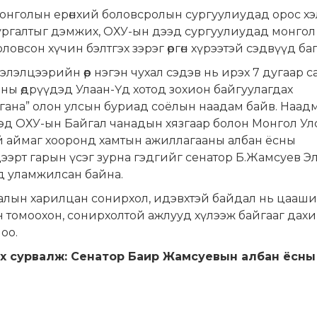
онголын ерөнхий боловсролын сургуулиудад орос х
ургалтыг дэмжих, ОХУ-ын дээд сургуулиудад монгол
оловсон хүчин бэлтгэх зэрэг өргөн хүрээтэй сэдвүүд баг
элэлцээрийн өөр нэгэн чухал сэдэв нь ирэх 7 дугаар с
-ны өдрүүдэд Улаан-Үд хотод зохион байгуулагдах
гана” олон улсын буриад соёлын наадам байв. Наад
дэд ОХУ-ын Байгал чанадын хязгаар болон Монгол У
й аймаг хооронд хамтын ажиллагааны албан ёсны
ээрт гарын үсэг зурна гэдгийг сенатор Б.Жамсуев Э
д уламжилсан байна.
талын харилцан сонирхол, идэвхтэй байдал нь цааш
 томоохон, сонирхолтой ажлууд хүлээж байгааг дах
оо.
х сурвалж: Сенатор Баир Жамсуевын албан ёсны