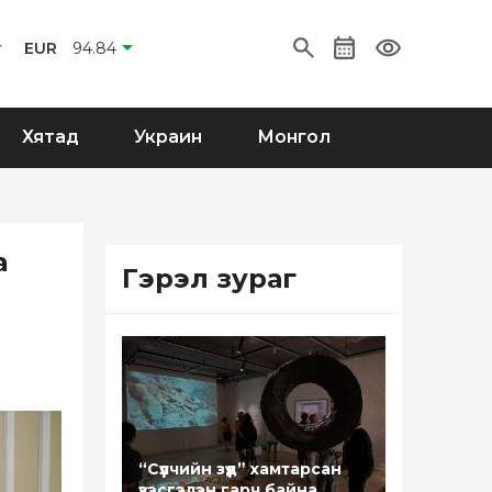
EUR
94.84
Хятад
Украин
Монгол
а
Гэрэл зураг
“Сүүлчийн зүүд” хамтарсан
үзэсгэлэн гарч байна