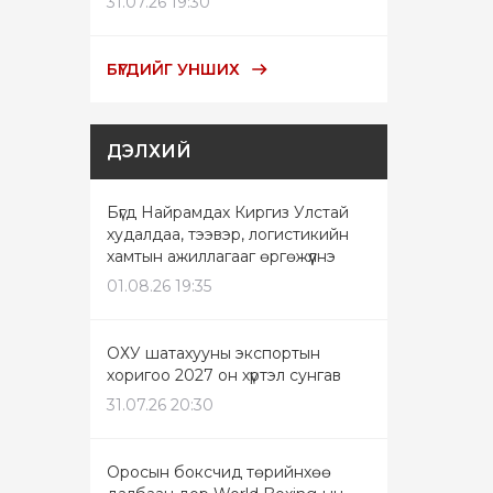
31.07.26 19:30
БҮГДИЙГ УНШИХ
ДЭЛХИЙ
Бүгд Найрамдах Киргиз Улстай
худалдаа, тээвэр, логистикийн
хамтын ажиллагааг өргөжүүлнэ
01.08.26 19:35
ОХУ шатахууны экспортын
хоригоо 2027 он хүртэл сунгав
31.07.26 20:30
Оросын боксчид төрийнхөө