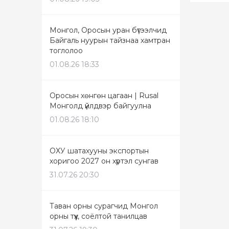
Монгол, Оросын уран бүтээлчид
Байгаль нуурын тайзнаа хамтран
тоглолоо
01.08.26 18:33
Оросын хөнгөн цагаан | Rusal
Монголд үйлдвэр байгуулна
01.08.26 18:10
ОХУ шатахууны экспортын
хоригоо 2027 он хүртэл сунгав
31.07.26 20:30
Таван орны сурагчид Монгол
орны түүх, соёлтой танилцав