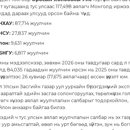
т хугацаанд тус улсаас 117,498 аялагч Монголд иржээ.
дад дараах улсууд орсон байна. Үүнд:
НХАУ:
87,714 жуулчин
НСУ:
27,837 жуулчин
пон:
9,631 жуулчин
БНГУ:
6,817 жуулчин
мны мэдээлснээр, зөвхөн 2026 оны тавдугаар сард л 
д 84,035 гадаадын жуулчин ирсэн нь 2025 оны тавд
зүүлэлтээс 26 хувиар (17,675 аялагчаар) өссөн үзүүлэлт юм.
 Улсын Засгийн газар уул уурхайн бүтээгдэхүүний экс
мааралтай эдийн засгаа солонгоруулах, төрөлжүүлэх го
өгч хүчээр аялал жуулчлалын салбарыг тодорхойлон,
лон анхаарч байгаа билээ.
хэдий ч тус улсын аялал жуулчлалын салбар нь эх га
с уур амьсгалтай, өвөл нь урт бөгөөд хүйтэн, зун нь бо