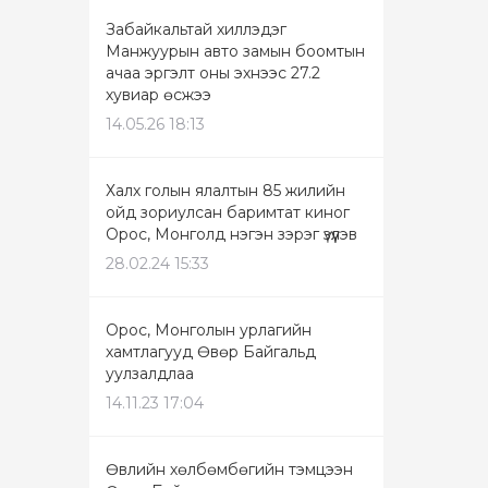
Забайкальтай хиллэдэг
Манжуурын авто замын боомтын
ачаа эргэлт оны эхнээс 27.2
хувиар өсжээ
14.05.26 18:13
Халх голын ялалтын 85 жилийн
ойд зориулсан баримтат киног
Орос, Монголд нэгэн зэрэг үзүүлэв
28.02.24 15:33
Орос, Монголын урлагийн
хамтлагууд Өвөр Байгальд
уулзалдлаа
14.11.23 17:04
Өвлийн хөлбөмбөгийн тэмцээн