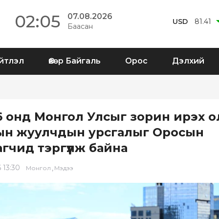
02:05
07.08.2026
USD
81.41
Баасан
йтлэл
Өвөр Байгаль
Орос
Дэлхий
6 онд Монгол Улсыг зорин ирэх о
ын жуулчдын урсгалыг Оросын
гчид тэргүүлж байна
 13:30
,
Монгол
Мэдээ