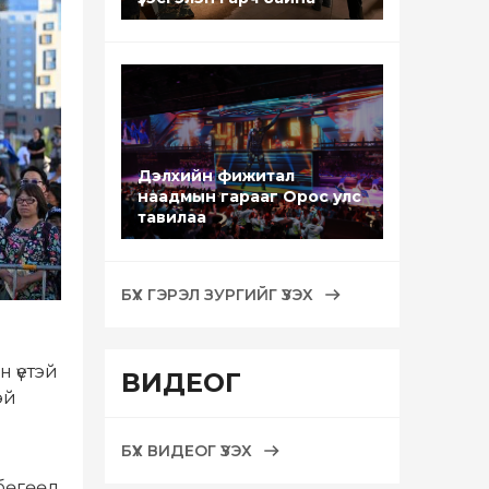
Дэлхийн фижитал
наадмын гарааг Орос улс
тавилаа
БҮХ ГЭРЭЛ ЗУРГИЙГ ҮЗЭХ
 үетэй
ВИДЕОГ
эй
БҮХ ВИДЕОГ ҮЗЭХ
 бөгөөд