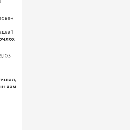
ш
өрвөн
адаа 1
очлох
6,103
лчлал,
ын яам