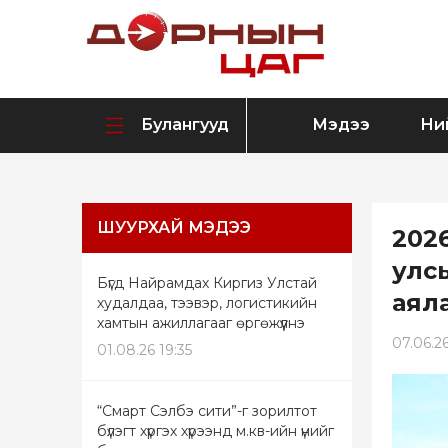
Булангууд
Мэдээ
Ни
ШУУРХАЙ МЭДЭЭ
202
улс
Бүгд Найрамдах Киргиз Улстай
аяла
худалдаа, тээвэр, логистикийн
хамтын ажиллагааг өргөжүүлнэ
07.06.26
01.08.26 19:35
“Смарт Сэлбэ сити”-г зорилтот
бүлэгт хүргэх хүрээнд м.кв-ийн үнийг