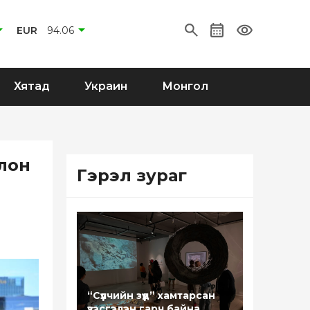
EUR
94.06
Хятад
Украин
Монгол
лон
Гэрэл зураг
“Сүүлчийн зүүд” хамтарсан
үзэсгэлэн гарч байна