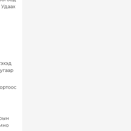
 Удаах
гэхэд
угаар
портоос
л
зрын
гино