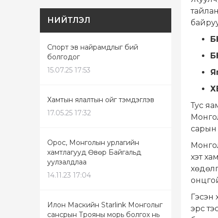
тайлан
НИЙТЛЭЛ
байруу
Б
Спорт эв найрамдлыг бий
Б
болгодог
15.07.25 17:53
Я
Х
Хамтын ялалтын ойг тэмдэглэв
Тус яа
17.05.25 17:32
Монгол
сарын ү
Орос, Монголын урлагийн
Монгол
хамтлагууд Өвөр Байгальд
хэт ха
уулзалдлаа
хөдөлг
14.11.23 17:04
онцгой
Гэсэн 
Илон Маскийн Starlink Монголыг
эрс тэ
сансрын Трояны морь болгох нь