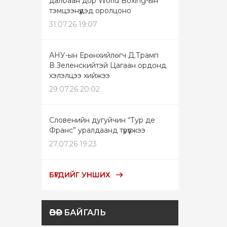
далбаан дор World Boxing-ын
тэмцээнүүдэд оролцоно
31.07.26 19:07
АНУ-ын Ерөнхийлөгч Д.Трамп
В.Зеленскийтэй Цагаан ордонд
хэлэлцээ хийжээ
29.07.26 20:02
Словенийн дугуйчин “Тур де
Франс” уралдаанд түрүүлжээ
27.07.26 19:23
БҮГДИЙГ УНШИХ
ӨВӨР БАЙГАЛЬ