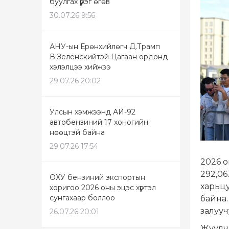
буулгах үүрэг өгөв
30.07.26 9:56
АНУ-ын Ерөнхийлөгч Д.Трамп
В.Зеленскийтэй Цагаан ордонд
хэлэлцээ хийжээ
29.07.26 20:02
Улсын хэмжээнд АИ-92
автобензиний 17 хоногийн
нөөцтэй байна
29.07.26 17:54
2026 
292,06
ОХУ бензиний экспортын
харьцу
хоригоо 2026 оны эцэс хүртэл
сунгахаар боллоо
байна.
залууч
26.07.26 20:01
Жуулч