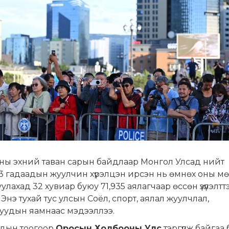
оны эхний таван сарын байдлаар Монгол Улсад нийт
3 гадаадын жуулчин хүрэлцэн ирсэн нь өмнөх оны мөн
улахад 32 хувиар буюу 71,935 аялагчаар өссөн үзүүлэлтт
 Энэ тухай тус улсын Соёл, спорт, аялал жуулчлал,
уудын яамнаас мэдээллээ.
дын тоогоор
Оросын Холбооны Улс
тэргүүлж байгаа