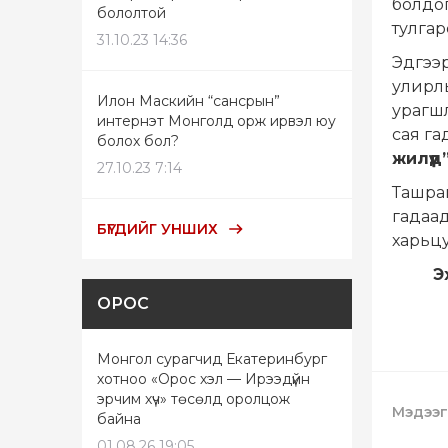
болдог
бололтой
тулгар
31.10.23 14:36
Эдгээ
улирлы
Илон Маскийн “сансрын”
урагшл
интернэт Монголд орж ирвэл юу
сая га
болох бол?
жилүүд
27.10.23 7:14
Ташрам
гадаад
БҮГДИЙГ УНШИХ
харьцу
Э
ОРОС
Монгол сурагчид Екатеринбург
хотноо «Орос хэл — Ирээдүйн
эрчим хүч» төсөлд оролцож
Мэдээг
байна
01.08.26 19:05