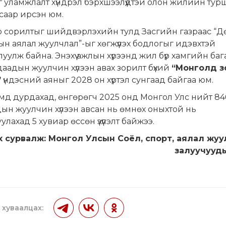
 уламжлалт хүндрэл бэрхшээлүүдтэй олон жилийн тур
саар ирсэн юм.
р сорилтыг шийдвэрлэхийн тулд Засгийн газраас “Д
н аялал жуулчлал”-ыг хөгжүүлэх бодлогыг идэвхтэй
уулж байна. Энэхүү ажлын хүрээнд жил бүр хамгийн баг
даадын жуулчин хүлээн авах зорилт бүхий
“Монголд з
”
үндэсний аяныг 2028 он хүртэл сунгаад байгаа юм.
д дурдахад, өнгөрөгч 2025 онд Монгол Улс нийт 84
ын жуулчин хүлээн авсан нь өмнөх оныхтой нь
улахад 5 хувиар өссөн үзүүлэлт байжээ.
х сурвалж: Монгол Улсын Соёл, спорт, аялал жуу
залуучууд
 хуваалцах: